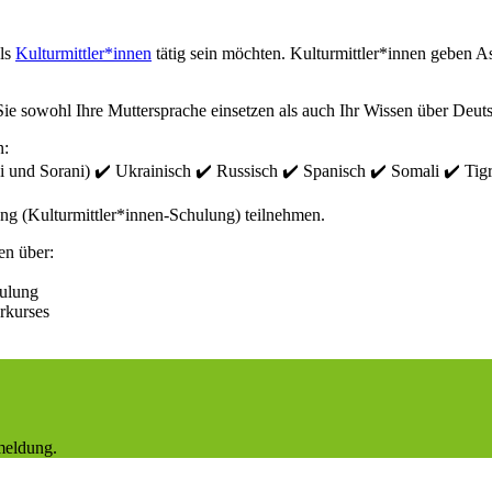
als
Kulturmittler*innen
tätig sein möchten. Kulturmittler*innen geben 
er Sie sowohl Ihre Muttersprache einsetzen als auch Ihr Wissen über De
n:
 und Sorani) ✔️ Ukrainisch ✔️ Russisch ✔️ Spanisch ✔️ Somali ✔️ Tig
ung (Kulturmittler*innen-Schulung) teilnehmen.
en über:
hulung
rkurses
meldung.