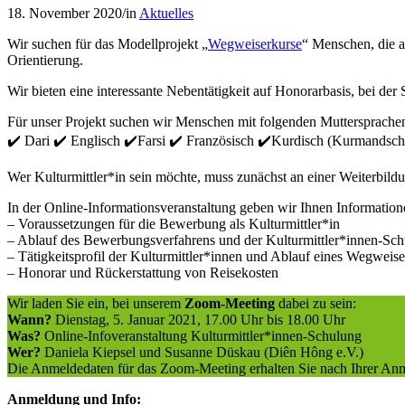
18. November 2020
/
in
Aktuelles
Wir suchen für das Modellprojekt „
Wegweiserkurse
“ Menschen, die 
Orientierung.
Wir bieten eine interessante Nebentätigkeit auf Honorarbasis, bei d
Für unser Projekt suchen wir Menschen mit folgenden Muttersprache
✔️ Dari ✔️ Englisch ✔️Farsi ✔️ Französisch ✔️Kurdisch (Kurmandschi
Wer Kulturmittler*in sein möchte, muss zunächst an einer Weiterbild
In der Online-Informationsveranstaltung geben wir Ihnen Information
– Voraussetzungen für die Bewerbung als Kulturmittler*in
– Ablauf des Bewerbungsverfahrens und der Kulturmittler*innen-Sc
– Tätigkeitsprofil der Kulturmittler*innen und Ablauf eines Wegweise
– Honorar und Rückerstattung von Reisekosten
Wir laden Sie ein, bei unserem
Zoom-Meeting
dabei zu sein:
Wann?
Dienstag, 5. Januar 2021, 17.00 Uhr bis 18.00 Uhr
Was?
Online-Infoveranstaltung Kulturmittler*innen-Schulung
Wer?
Daniela Kiepsel und Susanne Düskau (Diên Hông e.V.)
Die Anmeldedaten für das Zoom-Meeting erhalten Sie nach Ihrer An
Anmeldung und Info: