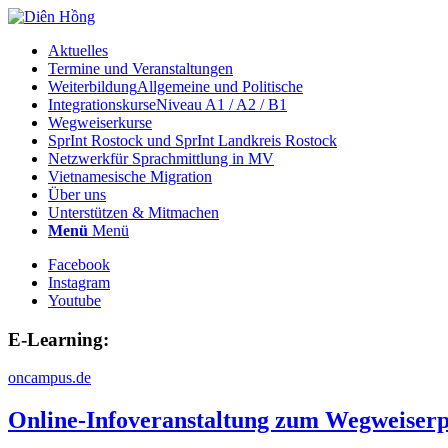
Aktuelles
Termine und Veranstaltungen
Weiterbildung
Allgemeine und Politische
Integrationskurse
Niveau A1 / A2 / B1
Wegweiserkurse
SprInt Rostock und SprInt Landkreis Rostock
Netzwerk
für Sprachmittlung in MV
Vietnamesische Migration
Über uns
Unterstützen & Mitmachen
Menü
Menü
Facebook
Instagram
Youtube
E-Learning:
oncampus.de
Online-Infoveranstaltung zum Wegweiserp