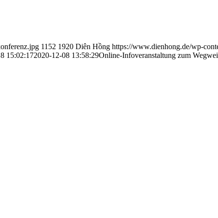
onferenz.jpg
1152
1920
Diên Hồng
https://www.dienhong.de/wp-cont
8 15:02:17
2020-12-08 13:58:29
Online-Infoveranstaltung zum Wegweis