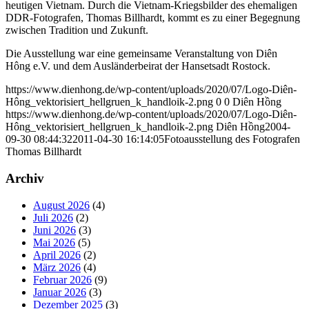
heutigen Vietnam. Durch die Vietnam-Kriegsbilder des ehemaligen
DDR-Fotografen, Thomas Billhardt, kommt es zu einer Begegnung
zwischen Tradition und Zukunft.
Die Ausstellung war eine gemeinsame Veranstaltung von Diên
Hông e.V. und dem Ausländerbeirat der Hansetsadt Rostock.
https://www.dienhong.de/wp-content/uploads/2020/07/Logo-Diên-
Hông_vektorisiert_hellgruen_k_handloik-2.png
0
0
Diên Hồng
https://www.dienhong.de/wp-content/uploads/2020/07/Logo-Diên-
Hông_vektorisiert_hellgruen_k_handloik-2.png
Diên Hồng
2004-
09-30 08:44:32
2011-04-30 16:14:05
Fotoausstellung des Fotografen
Thomas Billhardt
Archiv
August 2026
(4)
Juli 2026
(2)
Juni 2026
(3)
Mai 2026
(5)
April 2026
(2)
März 2026
(4)
Februar 2026
(9)
Januar 2026
(3)
Dezember 2025
(3)