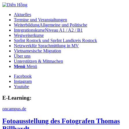
Aktuelles
Termine und Veranstaltungen
Weiterbildung
Allgemeine und Politische
Integrationskurse
Niveau A1 / A2 / B1
Wegweiserkurse
SprInt Rostock und SprInt Landkreis Rostock
Netzwerk
für Sprachmittlung in MV
Vietnamesische Migration
Über uns
Unterstützen & Mitmachen
Menü
Menü
Facebook
Instagram
Youtube
E-Learning:
oncampus.de
Fotoausstellung des Fotografen Thomas
Billhardt