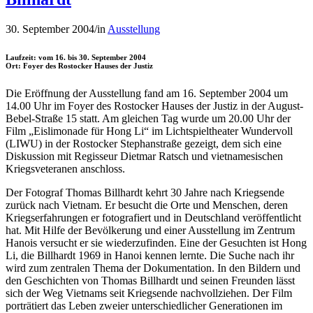
30. September 2004
/
in
Ausstellung
Laufzeit: vom 16. bis 30. September 2004
Ort: Foyer des Rostocker Hauses der Justiz
Die Eröffnung der Ausstellung fand am 16. September 2004 um
14.00 Uhr im Foyer des Rostocker Hauses der Justiz in der August-
Bebel-Straße 15 statt. Am gleichen Tag wurde um 20.00 Uhr der
Film „Eislimonade für Hong Li“ im Lichtspieltheater Wundervoll
(LIWU) in der Rostocker Stephanstraße gezeigt, dem sich eine
Diskussion mit Regisseur Dietmar Ratsch und vietnamesischen
Kriegsveteranen anschloss.
Der Fotograf Thomas Billhardt kehrt 30 Jahre nach Kriegsende
zurück nach Vietnam. Er besucht die Orte und Menschen, deren
Kriegserfahrungen er fotografiert und in Deutschland veröffentlicht
hat. Mit Hilfe der Bevölkerung und einer Ausstellung im Zentrum
Hanois versucht er sie wiederzufinden. Eine der Gesuchten ist Hong
Li, die Billhardt 1969 in Hanoi kennen lernte. Die Suche nach ihr
wird zum zentralen Thema der Dokumentation. In den Bildern und
den Geschichten von Thomas Billhardt und seinen Freunden lässt
sich der Weg Vietnams seit Kriegsende nachvollziehen. Der Film
porträtiert das Leben zweier unterschiedlicher Generationen im