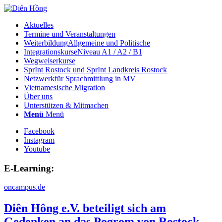
Aktuelles
Termine und Veranstaltungen
Weiterbildung
Allgemeine und Politische
Integrationskurse
Niveau A1 / A2 / B1
Wegweiserkurse
SprInt Rostock und SprInt Landkreis Rostock
Netzwerk
für Sprachmittlung in MV
Vietnamesische Migration
Über uns
Unterstützen & Mitmachen
Menü
Menü
Facebook
Instagram
Youtube
E-Learning:
oncampus.de
Diên Hông e.V. beteiligt sich am
Gedenken an das Pogrom von Rostock