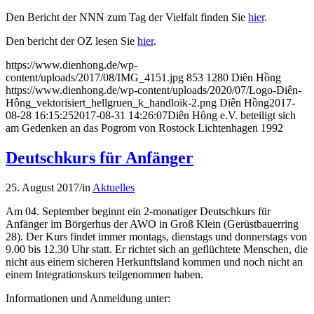
Den Bericht der NNN zum Tag der Vielfalt finden Sie
hier
.
Den bericht der OZ lesen Sie
hier
.
https://www.dienhong.de/wp-
content/uploads/2017/08/IMG_4151.jpg
853
1280
Diên Hồng
https://www.dienhong.de/wp-content/uploads/2020/07/Logo-Diên-
Hông_vektorisiert_hellgruen_k_handloik-2.png
Diên Hồng
2017-
08-28 16:15:25
2017-08-31 14:26:07
Diên Hông e.V. beteiligt sich
am Gedenken an das Pogrom von Rostock Lichtenhagen 1992
Deutschkurs für Anfänger
25. August 2017
/
in
Aktuelles
Am 04. September beginnt ein 2-monatiger Deutschkurs für
Anfänger im Börgerhus der AWO in Groß Klein (Gerüstbauerring
28). Der Kurs findet immer montags, dienstags und donnerstags von
9.00 bis 12.30 Uhr statt. Er richtet sich an geflüchtete Menschen, die
nicht aus einem sicheren Herkunftsland kommen und noch nicht an
einem Integrationskurs teilgenommen haben.
Informationen und Anmeldung unter: