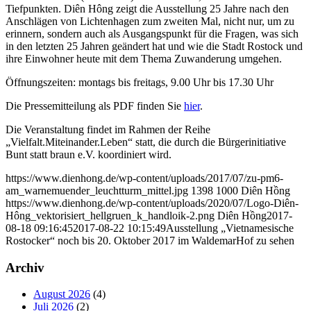
Tiefpunkten. Diên Hông zeigt die Ausstellung 25 Jahre nach den
Anschlägen von Lichtenhagen zum zweiten Mal, nicht nur, um zu
erinnern, sondern auch als Ausgangspunkt für die Fragen, was sich
in den letzten 25 Jahren geändert hat und wie die Stadt Rostock und
ihre Einwohner heute mit dem Thema Zuwanderung umgehen.
Öffnungszeiten: montags bis freitags, 9.00 Uhr bis 17.30 Uhr
Die Pressemitteilung als PDF finden Sie
hier
.
Die Veranstaltung findet im Rahmen der Reihe
„Vielfalt.Miteinander.Leben“ statt, die durch die Bürgerinitiative
Bunt statt braun e.V. koordiniert wird.
https://www.dienhong.de/wp-content/uploads/2017/07/zu-pm6-
am_warnemuender_leuchtturm_mittel.jpg
1398
1000
Diên Hồng
https://www.dienhong.de/wp-content/uploads/2020/07/Logo-Diên-
Hông_vektorisiert_hellgruen_k_handloik-2.png
Diên Hồng
2017-
08-18 09:16:45
2017-08-22 10:15:49
Ausstellung „Vietnamesische
Rostocker“ noch bis 20. Oktober 2017 im WaldemarHof zu sehen
Archiv
August 2026
(4)
Juli 2026
(2)