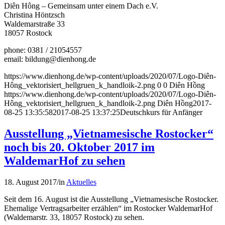
Diên Hông – Gemeinsam unter einem Dach e.V.
Christina Höntzsch
Waldemarstraße 33
18057 Rostock
phone: 0381 / 21054557
email: bildung@dienhong.de
https://www.dienhong.de/wp-content/uploads/2020/07/Logo-Diên-
Hông_vektorisiert_hellgruen_k_handloik-2.png
0
0
Diên Hồng
https://www.dienhong.de/wp-content/uploads/2020/07/Logo-Diên-
Hông_vektorisiert_hellgruen_k_handloik-2.png
Diên Hồng
2017-
08-25 13:35:58
2017-08-25 13:37:25
Deutschkurs für Anfänger
Ausstellung „Vietnamesische Rostocker“
noch bis 20. Oktober 2017 im
WaldemarHof zu sehen
18. August 2017
/
in
Aktuelles
Seit dem 16. August ist die Ausstellung „Vietnamesische Rostocker.
Ehemalige Vertragsarbeiter erzählen“ im Rostocker WaldemarHof
(Waldemarstr. 33, 18057 Rostock) zu sehen.