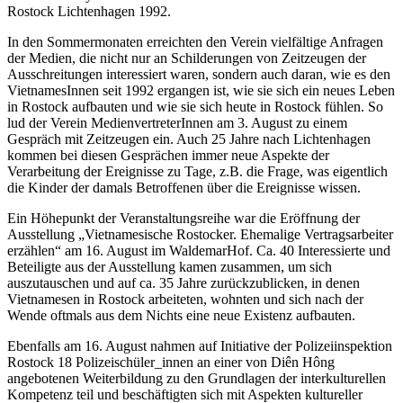
Rostock Lichtenhagen 1992.
In den Sommermonaten erreichten den Verein vielfältige Anfragen
der Medien, die nicht nur an Schilderungen von Zeitzeugen der
Ausschreitungen interessiert waren, sondern auch daran, wie es den
VietnamesInnen seit 1992 ergangen ist, wie sie sich ein neues Leben
in Rostock aufbauten und wie sie sich heute in Rostock fühlen. So
lud der Verein MedienvertreterInnen am 3. August zu einem
Gespräch mit Zeitzeugen ein. Auch 25 Jahre nach Lichtenhagen
kommen bei diesen Gesprächen immer neue Aspekte der
Verarbeitung der Ereignisse zu Tage, z.B. die Frage, was eigentlich
die Kinder der damals Betroffenen über die Ereignisse wissen.
Ein Höhepunkt der Veranstaltungsreihe war die Eröffnung der
Ausstellung „Vietnamesische Rostocker. Ehemalige Vertragsarbeiter
erzählen“ am 16. August im WaldemarHof. Ca. 40 Interessierte und
Beteiligte aus der Ausstellung kamen zusammen, um sich
auszutauschen und auf ca. 35 Jahre zurückzublicken, in denen
Vietnamesen in Rostock arbeiteten, wohnten und sich nach der
Wende oftmals aus dem Nichts eine neue Existenz aufbauten.
Ebenfalls am 16. August nahmen auf Initiative der Polizeiinspektion
Rostock 18 Polizeischüler_innen an einer von Diên Hông
angebotenen Weiterbildung zu den Grundlagen der interkulturellen
Kompetenz teil und beschäftigten sich mit Aspekten kultureller