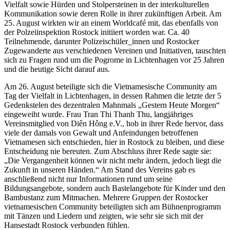
Vielfalt sowie Hürden und Stolpersteinen in der interkulturellen
Kommunikation sowie deren Rolle in ihrer zukünftigen Arbeit. Am
25. August wirkten wir an einem Worldcafé mit, das ebenfalls von
der Polzeiinspektion Rostock initiiert worden war. Ca. 40
Teilnehmende, darunter Polizeischüler_innen und Rostocker
Zugewanderte aus verschiedenen Vereinen und Initiativen, tauschten
sich zu Fragen rund um die Pogrome in Lichtenhagen vor 25 Jahren
und die heutige Sicht darauf aus.
Am 26. August beteiligte sich die Vietnamesische Community am
Tag der Vielfalt in Lichtenhagen, in dessen Rahmen die letzte der 5
Gedenkstelen des dezentralen Mahnmals „Gestern Heute Morgen“
eingeweiht wurde. Frau Tran Thi Thanh Thu, langjähriges
Vereinsmitglied von Diên Hông e.V., hob in ihrer Rede hervor, dass
viele der damals von Gewalt und Anfeindungen betroffenen
Vietnamesen sich entschieden, hier in Rostock zu bleiben, und diese
Entscheidung nie bereuten. Zum Abschluss ihrer Rede sagte sie:
„Die Vergangenheit können wir nicht mehr ändern, jedoch liegt die
Zukunft in unseren Händen.“ Am Stand des Vereins gab es
anschließend nicht nur Informationen rund um seine
Bildungsangebote, sondern auch Bastelangebote für Kinder und den
Bambustanz zum Mitmachen. Mehrere Gruppen der Rostocker
vietnamesischen Community beteiligten sich am Bühnenprogramm
mit Tänzen und Liedern und zeigten, wie sehr sie sich mit der
Hansestadt Rostock verbunden fühlen.