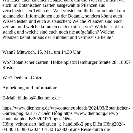
euch im Botanischen Garten ausgewählte Pflanzen aus
verschiedensten Teilen der Welt vorstellen. Ihr bekommt nicht nur
spannenden Informationen aus der Botanik, sondern könnt auch
Wissen testen und euch austauschen: Welche Pflanzen sind euch
vertraut und welche kommen euch exotisch vor? Welche seht ihr
ständig und welche sind euch noch nie aufgefallen? Welche
Pflanzen kennt ihr aus der Kindheit und vermisst sie heute?
Wann? Mittwoch, 15. Mai, um 14.30 Uhr
Wo? Botanischer Garten, Holbeinplatz/Hamburger Straße 28, 18057
Rostock
Wer? Dethardt Götze
Anmeldung und Information:
E-Mail: bildung@dienhong.de
https://www.dienhong.de/wp-content/uploads/2024/03/Botanischen-
Garten.png
423
777
Diên Hồng
https://www.dienhong.de/wp-
content/uploads/2020/07/Logo-Diên-
Hông_vektorisiert_hellgruen_k_handloik-2.png
Diên Hồng
2024-
04-30 16:08:05
2024-04-30 16:08:05
Eine Reise durch die