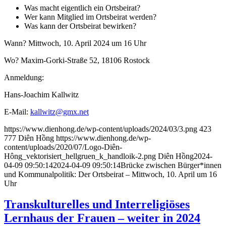
Was macht eigentlich ein Ortsbeirat?
Wer kann Mitglied im Ortsbeirat werden?
Was kann der Ortsbeirat bewirken?
Wann? Mittwoch, 10. April 2024 um 16 Uhr
Wo? Maxim-Gorki-Straße 52, 18106 Rostock
Anmeldung:
Hans-Joachim Kallwitz
E-Mail:
kallwitz@gmx.net
https://www.dienhong.de/wp-content/uploads/2024/03/3.png
423
777
Diên Hồng
https://www.dienhong.de/wp-
content/uploads/2020/07/Logo-Diên-
Hông_vektorisiert_hellgruen_k_handloik-2.png
Diên Hồng
2024-
04-09 09:50:14
2024-04-09 09:50:14
Brücke zwischen Bürger*innen
und Kommunalpolitik: Der Ortsbeirat – Mittwoch, 10. April um 16
Uhr
Transkulturelles und Interreligiöses
Lernhaus der Frauen – weiter in 2024