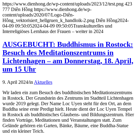
https://www.dienhong.de/wp-content/uploads/2023/12/test.png
423
777
Diên Hồng
https://www.dienhong.de/wp-
content/uploads/2020/07/Logo-Diên-
Hông_vektorisiert_hellgruen_k_handloik-2.png
Diên Hồng
2024-
04-09 09:50:05
2024-04-09 09:50:05
Transkulturelles und
Interreligiöses Lernhaus der Frauen – weiter in 2024
AUSGEBUCHT: Buddhismus in Rostock:
Besuch des Meditationszentrums in
Lichtenhagen – am Donnerstag, 18. April,
um 15 Uhr
9. April 2024
/
in
Aktuelles
Wir laden ein zum Besuch des buddhistischen Meditationszentrums
in Rostock. Der Grundstein des Zentrums im Stadtteil Lichtenhagen
wurde 2019 gelegt. Der Name Loc Uyen steht für den Ort, an dem
Buddha seine erste Predigt hielt. Heute dient der Loc Uyen Tempel
in Rostock als buddhistisches Glaubens- und Bildungszentrum. Hier
finden Vorträge, Meditationen und Veranstaltungen statt. Zum
Gelände gehören ein Garten, Bänke, Bäume, eine Buddha-Statue
und ein kleiner Teich.