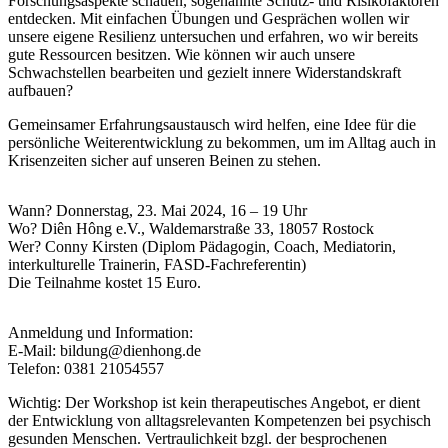
Forschungsaspekte schauen, sogenannte Schutz- und Risikofaktoren
entdecken. Mit einfachen Übungen und Gesprächen wollen wir
unsere eigene Resilienz untersuchen und erfahren, wo wir bereits
gute Ressourcen besitzen. Wie können wir auch unsere
Schwachstellen bearbeiten und gezielt innere Widerstandskraft
aufbauen?
Gemeinsamer Erfahrungsaustausch wird helfen, eine Idee für die
persönliche Weiterentwicklung zu bekommen, um im Alltag auch in
Krisenzeiten sicher auf unseren Beinen zu stehen.
Wann? Donnerstag, 23. Mai 2024, 16 – 19 Uhr
Wo? Diên Hông e.V., Waldemarstraße 33, 18057 Rostock
Wer? Conny Kirsten (Diplom Pädagogin, Coach, Mediatorin,
interkulturelle Trainerin, FASD-Fachreferentin)
Die Teilnahme kostet 15 Euro.
Anmeldung und Information:
E-Mail: bildung@dienhong.de
Telefon: 0381 21054557
Wichtig: Der Workshop ist kein therapeutisches Angebot, er dient
der Entwicklung von alltagsrelevanten Kompetenzen bei psychisch
gesunden Menschen. Vertraulichkeit bzgl. der besprochenen