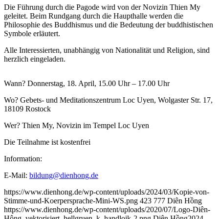
Die Führung durch die Pagode wird von der Novizin Thien My
geleitet. Beim Rundgang durch die Haupthalle werden die
Philosophie des Buddhismus und die Bedeutung der buddhistischen
Symbole erläutert.
Alle Interessierten, unabhängig von Nationalität und Religion, sind
herzlich eingeladen.
Wann? Donnerstag, 18. April, 15.00 Uhr – 17.00 Uhr
Wo? Gebets- und Meditationszentrum Loc Uyen, Wolgaster Str. 17,
18109 Rostock
Wer? Thien My, Novizin im Tempel Loc Uyen
Die Teilnahme ist kostenfrei
Information:
E-Mail:
bildung@dienhong.de
https://www.dienhong.de/wp-content/uploads/2024/03/Kopie-von-
Stimme-und-Koerpersprache-Mini-WS.png
423
777
Diên Hồng
https://www.dienhong.de/wp-content/uploads/2020/07/Logo-Diên-
Hông_vektorisiert_hellgruen_k_handloik-2.png
Diên Hồng
2024-