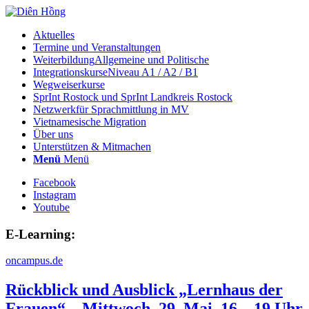
Aktuelles
Termine und Veranstaltungen
Weiterbildung
Allgemeine und Politische
Integrationskurse
Niveau A1 / A2 / B1
Wegweiserkurse
SprInt Rostock und SprInt Landkreis Rostock
Netzwerk
für Sprachmittlung in MV
Vietnamesische Migration
Über uns
Unterstützen & Mitmachen
Menü
Menü
Facebook
Instagram
Youtube
E-Learning:
oncampus.de
Rückblick und Ausblick „Lernhaus der
Frauen“ – Mittwoch, 29. Mai, 16 – 19 Uhr