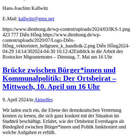
Hans-Joachim Kallwitz
E-Mail:
kallwitz@gmx.net
https://www.dienhong.de/wp-content/uploads/2024/03/IKS-1.png
423
777
Diên Hồng
https://www.dienhong.de/wp-
content/uploads/2020/07/Logo-Diên-
Hông_vektorisiert_hellgruen_k_handloik-2.png
Diên Hồng
2024-
04-29 14:14:30
2024-04-30 16:12:42
Einblick in die Arbeit des
Rostocker Migrantenrates – Dienstag, 7. Mai um 16 Uhr
Brücke zwischen Bürger*innen und
Kommunalpolitik: Der Ortsbeirat –
Mittwoch, 10. April um 16 Uhr
9. April 2024
/
in
Aktuelles
Wir laden euch ein, die Ebene der demokratischen Vertretung
kennen zu lernen, die sich ganz konkret mit der Situation im
Stadtteil beschäftigt. Erfahrt, wie der Ortsbeirat Evershagen als
Bindeglied zwischen Bürger*innen und Politik funktioniert und
welche Aufgaben er erfüllt.