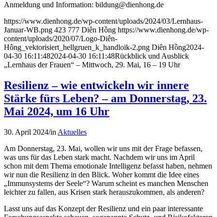
Anmeldung und Information: bildung@dienhong.de
https://www.dienhong.de/wp-content/uploads/2024/03/Lernhaus-
Januar-WB.png
423
777
Diên Hồng
https://www.dienhong.de/wp-
content/uploads/2020/07/Logo-Diên-
Hông_vektorisiert_hellgruen_k_handloik-2.png
Diên Hồng
2024-
04-30 16:11:48
2024-04-30 16:11:48
Rückblick und Ausblick
„Lernhaus der Frauen“ – Mittwoch, 29. Mai, 16 – 19 Uhr
Resilienz – wie entwickeln wir innere
Stärke fürs Leben? – am Donnerstag, 23.
Mai 2024, um 16 Uhr
30. April 2024
/
in
Aktuelles
Am Donnerstag, 23. Mai, wollen wir uns mit der Frage befassen,
was uns für das Leben stark macht. Nachdem wir uns im April
schon mit dem Thema emotionale Intelligenz befasst haben, nehmen
wir nun die Resilienz in den Blick. Woher kommt die Idee eines
„Immunsystems der Seele“? Warum scheint es manchen Menschen
leichter zu fallen, aus Krisen stark herauszukommen, als anderen?
Lasst uns auf das Konzept der Resilienz und ein paar interessante