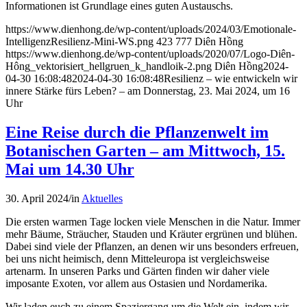
Informationen ist Grundlage eines guten Austauschs.
https://www.dienhong.de/wp-content/uploads/2024/03/Emotionale-
IntelligenzResilienz-Mini-WS.png
423
777
Diên Hồng
https://www.dienhong.de/wp-content/uploads/2020/07/Logo-Diên-
Hông_vektorisiert_hellgruen_k_handloik-2.png
Diên Hồng
2024-
04-30 16:08:48
2024-04-30 16:08:48
Resilienz – wie entwickeln wir
innere Stärke fürs Leben? – am Donnerstag, 23. Mai 2024, um 16
Uhr
Eine Reise durch die Pflanzenwelt im
Botanischen Garten – am Mittwoch, 15.
Mai um 14.30 Uhr
30. April 2024
/
in
Aktuelles
Die ersten warmen Tage locken viele Menschen in die Natur. Immer
mehr Bäume, Sträucher, Stauden und Kräuter ergrünen und blühen.
Dabei sind viele der Pflanzen, an denen wir uns besonders erfreuen,
bei uns nicht heimisch, denn Mitteleuropa ist vergleichsweise
artenarm. In unseren Parks und Gärten finden wir daher viele
imposante Exoten, vor allem aus Ostasien und Nordamerika.
Wir laden euch zu einem Spaziergang um die Welt ein, indem wir