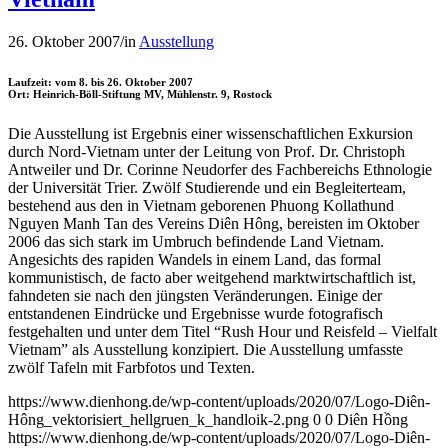
26. Oktober 2007
/
in
Ausstellung
Laufzeit: vom 8. bis 26. Oktober 2007
Ort: Heinrich-Böll-Stiftung MV, Mühlenstr. 9, Rostock
Die Ausstellung ist Ergebnis einer wissenschaftlichen Exkursion
durch Nord-Vietnam unter der Leitung von Prof. Dr. Christoph
Antweiler und Dr. Corinne Neudorfer des Fachbereichs Ethnologie
der Universität Trier. Zwölf Studierende und ein Begleiterteam,
bestehend aus den in Vietnam geborenen Phuong Kollathund
Nguyen Manh Tan des Vereins Diên Hông, bereisten im Oktober
2006 das sich stark im Umbruch befindende Land Vietnam.
Angesichts des rapiden Wandels in einem Land, das formal
kommunistisch, de facto aber weitgehend marktwirtschaftlich ist,
fahndeten sie nach den jüngsten Veränderungen. Einige der
entstandenen Eindrücke und Ergebnisse wurde fotografisch
festgehalten und unter dem Titel “Rush Hour und Reisfeld – Vielfalt
Vietnam” als Ausstellung konzipiert. Die Ausstellung umfasste
zwölf Tafeln mit Farbfotos und Texten.
https://www.dienhong.de/wp-content/uploads/2020/07/Logo-Diên-
Hông_vektorisiert_hellgruen_k_handloik-2.png
0
0
Diên Hồng
https://www.dienhong.de/wp-content/uploads/2020/07/Logo-Diên-