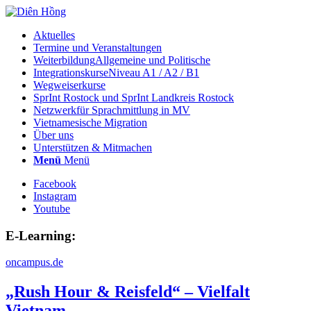
Aktuelles
Termine und Veranstaltungen
Weiterbildung
Allgemeine und Politische
Integrationskurse
Niveau A1 / A2 / B1
Wegweiserkurse
SprInt Rostock und SprInt Landkreis Rostock
Netzwerk
für Sprachmittlung in MV
Vietnamesische Migration
Über uns
Unterstützen & Mitmachen
Menü
Menü
Facebook
Instagram
Youtube
E-Learning:
oncampus.de
„Rush Hour & Reisfeld“ – Vielfalt
Vietnam