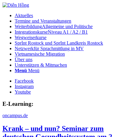
Aktuelles
Termine und Veranstaltungen
Weiterbildung
Allgemeine und Politische
Integrationskurse
Niveau A1 / A2 / B1
Wegweiserkurse
SprInt Rostock und SprInt Landkreis Rostock
Netzwerk
für Sprachmittlung in MV
Vietnamesische Migration
Über uns
Unterstützen & Mitmachen
Menü
Menü
Facebook
Instagram
Youtube
E-Learning:
oncampus.de
Krank – und nun? Seminar zum
deutschen Gesundheitssystem am 2.