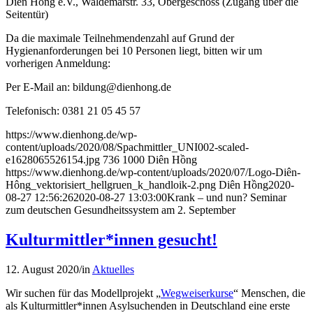
Diên Hông e.V., Waldemarstr. 33, Obergeschoss (Zugang über die
Seitentür)
Da die maximale Teilnehmendenzahl auf Grund der
Hygienanforderungen bei 10 Personen liegt, bitten wir um
vorherigen Anmeldung:
Per E-Mail an: bildung@dienhong.de
Telefonisch: 0381 21 05 45 57
https://www.dienhong.de/wp-
content/uploads/2020/08/Spachmittler_UNI002-scaled-
e1628065526154.jpg
736
1000
Diên Hồng
https://www.dienhong.de/wp-content/uploads/2020/07/Logo-Diên-
Hông_vektorisiert_hellgruen_k_handloik-2.png
Diên Hồng
2020-
08-27 12:56:26
2020-08-27 13:03:00
Krank – und nun? Seminar
zum deutschen Gesundheitssystem am 2. September
Kulturmittler*innen gesucht!
12. August 2020
/
in
Aktuelles
Wir suchen für das Modellprojekt „
Wegweiserkurse
“ Menschen, die
als Kulturmittler*innen Asylsuchenden in Deutschland eine erste