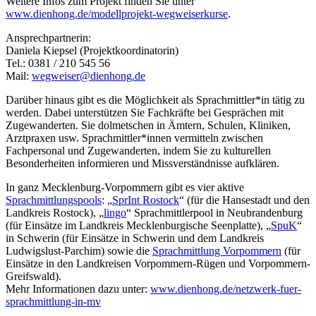
Weitere Infos zum Projekt finden Sie unter
www.dienhong.de/modellprojekt-wegweiserkurse
.
Ansprechpartnerin:
Daniela Kiepsel (Projektkoordinatorin)
Tel.: 0381 / 210 545 56
Mail:
wegweiser@dienhong.de
Darüber hinaus gibt es die Möglichkeit als Sprachmittler*in tätig zu
werden. Dabei unterstützen Sie Fachkräfte bei Gesprächen mit
Zugewanderten. Sie dolmetschen in Ämtern, Schulen, Kliniken,
Arztpraxen usw. Sprachmittler*innen vermitteln zwischen
Fachpersonal und Zugewanderten, indem Sie zu kulturellen
Besonderheiten informieren und Missverständnisse aufklären.
In ganz Mecklenburg-Vorpommern gibt es vier aktive
Sprachmittlungspools
: „
SprInt Rostock
“ (für die Hansestadt und den
Landkreis Rostock), „
lingo
“ Sprachmittlerpool in Neubrandenburg
(für Einsätze im Landkreis Mecklenburgische Seenplatte), „
SpuK
“
in Schwerin (für Einsätze in Schwerin und dem Landkreis
Ludwigslust-Parchim) sowie die
Sprachmittlung Vorpommern
(für
Einsätze in den Landkreisen Vorpommern-Rügen und Vorpommern-
Greifswald).
Mehr Informationen dazu unter:
www.dienhong.de/netzwerk-fuer-
sprachmittlung-in-mv