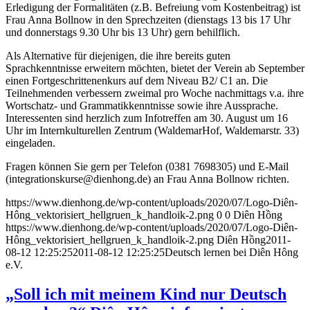
Erledigung der Formalitäten (z.B. Befreiung vom Kostenbeitrag) ist
Frau Anna Bollnow in den Sprechzeiten (dienstags 13 bis 17 Uhr
und donnerstags 9.30 Uhr bis 13 Uhr) gern behilflich.
Als Alternative für diejenigen, die ihre bereits guten
Sprachkenntnisse erweitern möchten, bietet der Verein ab September
einen Fortgeschrittenenkurs auf dem Niveau B2/ C1 an. Die
Teilnehmenden verbessern zweimal pro Woche nachmittags v.a. ihre
Wortschatz- und Grammatikkenntnisse sowie ihre Aussprache.
Interessenten sind herzlich zum Infotreffen am 30. August um 16
Uhr im Internkulturellen Zentrum (WaldemarHof, Waldemarstr. 33)
eingeladen.
Fragen können Sie gern per Telefon (0381 7698305) und E-Mail
(integrationskurse@dienhong.de) an Frau Anna Bollnow richten.
https://www.dienhong.de/wp-content/uploads/2020/07/Logo-Diên-
Hông_vektorisiert_hellgruen_k_handloik-2.png
0
0
Diên Hồng
https://www.dienhong.de/wp-content/uploads/2020/07/Logo-Diên-
Hông_vektorisiert_hellgruen_k_handloik-2.png
Diên Hồng
2011-
08-12 12:25:25
2011-08-12 12:25:25
Deutsch lernen bei Diên Hông
e.V.
„Soll ich mit meinem Kind nur Deutsch