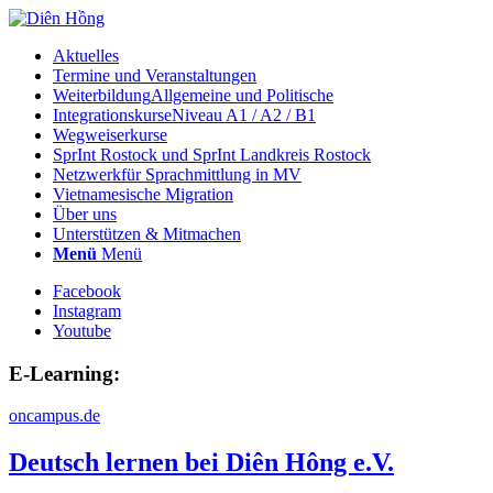
Aktuelles
Termine und Veranstaltungen
Weiterbildung
Allgemeine und Politische
Integrationskurse
Niveau A1 / A2 / B1
Wegweiserkurse
SprInt Rostock und SprInt Landkreis Rostock
Netzwerk
für Sprachmittlung in MV
Vietnamesische Migration
Über uns
Unterstützen & Mitmachen
Menü
Menü
Facebook
Instagram
Youtube
E-Learning:
oncampus.de
Deutsch lernen bei Diên Hông e.V.