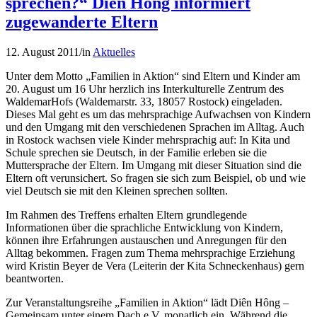
sprechen?“ Diên Hông informiert
zugewanderte Eltern
12. August 2011
/
in
Aktuelles
Unter dem Motto „Familien in Aktion“ sind Eltern und Kinder am
20. August um 16 Uhr herzlich ins Interkulturelle Zentrum des
WaldemarHofs (Waldemarstr. 33, 18057 Rostock) eingeladen.
Dieses Mal geht es um das mehrsprachige Aufwachsen von Kindern
und den Umgang mit den verschiedenen Sprachen im Alltag. Auch
in Rostock wachsen viele Kinder mehrsprachig auf: In Kita und
Schule sprechen sie Deutsch, in der Familie erleben sie die
Muttersprache der Eltern. Im Umgang mit dieser Situation sind die
Eltern oft verunsichert. So fragen sie sich zum Beispiel, ob und wie
viel Deutsch sie mit den Kleinen sprechen sollten.
Im Rahmen des Treffens erhalten Eltern grundlegende
Informationen über die sprachliche Entwicklung von Kindern,
können ihre Erfahrungen austauschen und Anregungen für den
Alltag bekommen. Fragen zum Thema mehrsprachige Erziehung
wird Kristin Beyer de Vera (Leiterin der Kita Schneckenhaus) gern
beantworten.
Zur Veranstaltungsreihe „Familien in Aktion“ lädt Diên Hông –
Gemeinsam unter einem Dach e.V. monatlich ein. Während die