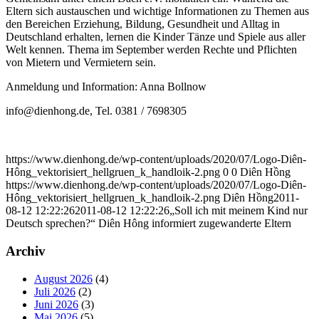
Eltern sich austauschen und wichtige Informationen zu Themen aus
den Bereichen Erziehung, Bildung, Gesundheit und Alltag in
Deutschland erhalten, lernen die Kinder Tänze und Spiele aus aller
Welt kennen. Thema im September werden Rechte und Pflichten
von Mietern und Vermietern sein.
Anmeldung und Information: Anna Bollnow
info@dienhong.de, Tel. 0381 / 7698305
https://www.dienhong.de/wp-content/uploads/2020/07/Logo-Diên-
Hông_vektorisiert_hellgruen_k_handloik-2.png
0
0
Diên Hồng
https://www.dienhong.de/wp-content/uploads/2020/07/Logo-Diên-
Hông_vektorisiert_hellgruen_k_handloik-2.png
Diên Hồng
2011-
08-12 12:22:26
2011-08-12 12:22:26
„Soll ich mit meinem Kind nur
Deutsch sprechen?“ Diên Hông informiert zugewanderte Eltern
Archiv
August 2026
(4)
Juli 2026
(2)
Juni 2026
(3)
Mai 2026
(5)