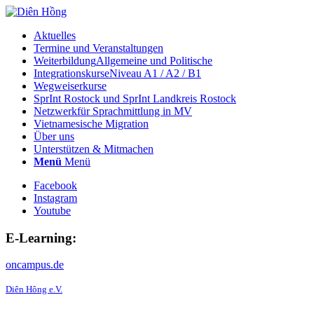
Aktuelles
Termine und Veranstaltungen
Weiterbildung
Allgemeine und Politische
Integrationskurse
Niveau A1 / A2 / B1
Wegweiserkurse
SprInt Rostock und SprInt Landkreis Rostock
Netzwerk
für Sprachmittlung in MV
Vietnamesische Migration
Über uns
Unterstützen & Mitmachen
Menü
Menü
Facebook
Instagram
Youtube
E-Learning:
oncampus.de
Diên Hông e.V.