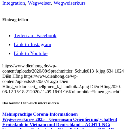
Integration
,
Wegweiser
,
Wegweiserkurs
Eintrag teilen
Teilen auf Facebook
Link to Instagram
Link to Youtube
https://www.dienhong.de/wp-
content/uploads/2020/08/Sprachmittler_Schule013_k.jpg
634
1024
Diên Hồng
https://www.dienhong.de/wp-
content/uploads/2020/07/Logo-Diên-
Hông_vektorisiert_hellgruen_k_handloik-2.png
Diên Hồng
2020-
08-12 15:18:21
2020-11-09 16:01:16
Kulturmittler*innen gesucht!
Das könnte Dich auch interessieren
Mehrsprachige Corona-Informationen
Wegweiserkurse 2025 – Gemeinsam Orientierung schaffen!
Erntedank in Vietnam und Deutschland – ACHTUNG: