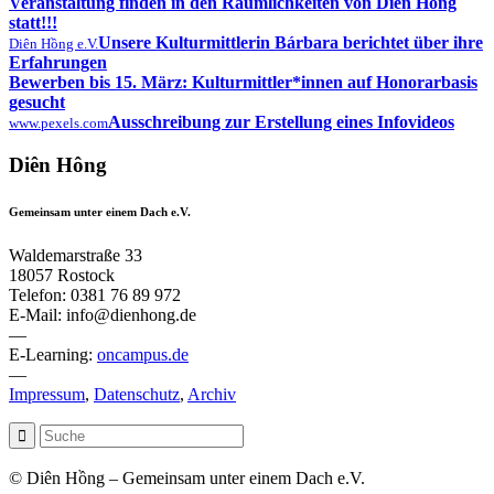
Veranstaltung finden in den Räumlichkeiten von Diên Hông
statt!!!
Unsere Kulturmittlerin Bárbara berichtet über ihre
Diên Hồng e.V.
Erfahrungen
Bewerben bis 15. März: Kulturmittler*innen auf Honorarbasis
gesucht
Ausschreibung zur Erstellung eines Infovideos
www.pexels.com
Diên Hông
Gemeinsam unter einem Dach e.V.
Waldemarstraße 33
18057 Rostock
Telefon: 0381 76 89 972
E-Mail: info@dienhong.de
—
E-Learning:
oncampus.de
—
Impressum
,
Datenschutz
,
Archiv
© Diên Hồng – Gemeinsam unter einem Dach e.V.