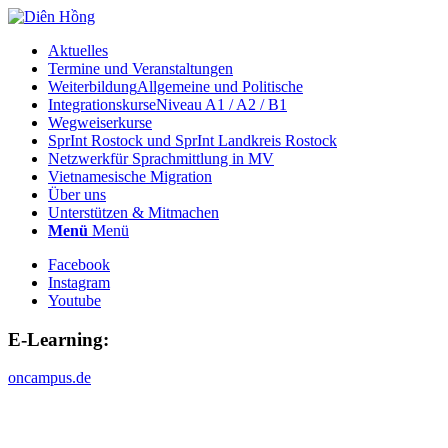
Aktuelles
Termine und Veranstaltungen
Weiterbildung
Allgemeine und Politische
Integrationskurse
Niveau A1 / A2 / B1
Wegweiserkurse
SprInt Rostock und SprInt Landkreis Rostock
Netzwerk
für Sprachmittlung in MV
Vietnamesische Migration
Über uns
Unterstützen & Mitmachen
Menü
Menü
Facebook
Instagram
Youtube
E-Learning:
oncampus.de