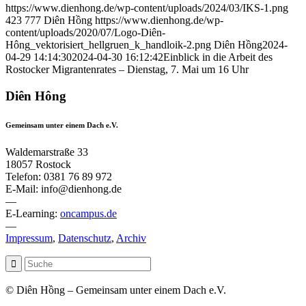
https://www.dienhong.de/wp-content/uploads/2024/03/IKS-1.png
423
777
Diên Hồng
https://www.dienhong.de/wp-
content/uploads/2020/07/Logo-Diên-
Hông_vektorisiert_hellgruen_k_handloik-2.png
Diên Hồng
2024-
04-29 14:14:30
2024-04-30 16:12:42
Einblick in die Arbeit des
Rostocker Migrantenrates – Dienstag, 7. Mai um 16 Uhr
Diên Hông
Gemeinsam unter einem Dach e.V.
Waldemarstraße 33
18057 Rostock
Telefon: 0381 76 89 972
E-Mail: info@dienhong.de
—
E-Learning:
oncampus.de
—
Impressum
,
Datenschutz
,
Archiv
© Diên Hồng – Gemeinsam unter einem Dach e.V.