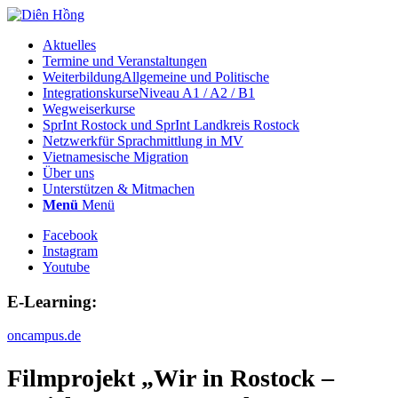
Aktuelles
Termine und Veranstaltungen
Weiterbildung
Allgemeine und Politische
Integrationskurse
Niveau A1 / A2 / B1
Wegweiserkurse
SprInt Rostock und SprInt Landkreis Rostock
Netzwerk
für Sprachmittlung in MV
Vietnamesische Migration
Über uns
Unterstützen & Mitmachen
Menü
Menü
Facebook
Instagram
Youtube
E-Learning:
oncampus.de
Filmprojekt „Wir in Rostock –