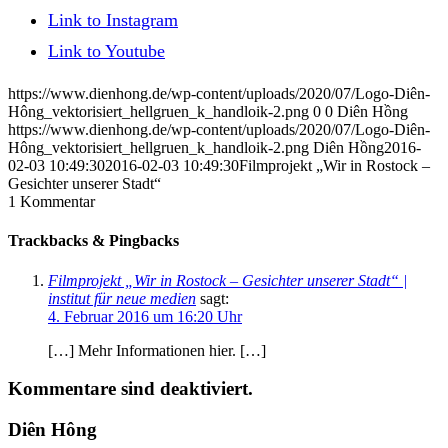
Link to Instagram
Link to Youtube
https://www.dienhong.de/wp-content/uploads/2020/07/Logo-Diên-
Hông_vektorisiert_hellgruen_k_handloik-2.png
0
0
Diên Hồng
https://www.dienhong.de/wp-content/uploads/2020/07/Logo-Diên-
Hông_vektorisiert_hellgruen_k_handloik-2.png
Diên Hồng
2016-
02-03 10:49:30
2016-02-03 10:49:30
Filmprojekt „Wir in Rostock –
Gesichter unserer Stadt“
1
Kommentar
Trackbacks & Pingbacks
Filmprojekt „Wir in Rostock – Gesichter unserer Stadt“ |
institut für neue medien
sagt:
4. Februar 2016 um 16:20 Uhr
[…] Mehr Informationen hier. […]
Kommentare sind deaktiviert.
Diên Hông