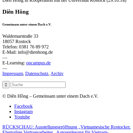
Diên Hông in Kooperation mit der Universität Rostock (29.10.14)
Diên Hông
Gemeinsam unter einem Dach e.V.
Waldemarstraße 33
18057 Rostock
Telefon: 0381 76 89 972
E-Mail: info@dienhong.de
—
E-Learning:
oncampus.de
—
Impressum
,
Datenschutz
,
Archiv
© Diên Hồng – Gemeinsam unter einem Dach e.V.
Facebook
Instagram
Youtube
RÜCKSCHAU: Ausstellungseröffnung „Vietnamesische Rostocker.
Ehemalige Vertragsarbeiter...
Autorenlesung für Vietnam-