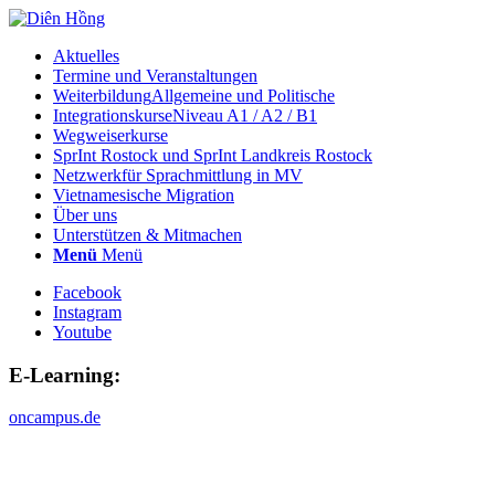
Aktuelles
Termine und Veranstaltungen
Weiterbildung
Allgemeine und Politische
Integrationskurse
Niveau A1 / A2 / B1
Wegweiserkurse
SprInt Rostock und SprInt Landkreis Rostock
Netzwerk
für Sprachmittlung in MV
Vietnamesische Migration
Über uns
Unterstützen & Mitmachen
Menü
Menü
Facebook
Instagram
Youtube
E-Learning:
oncampus.de