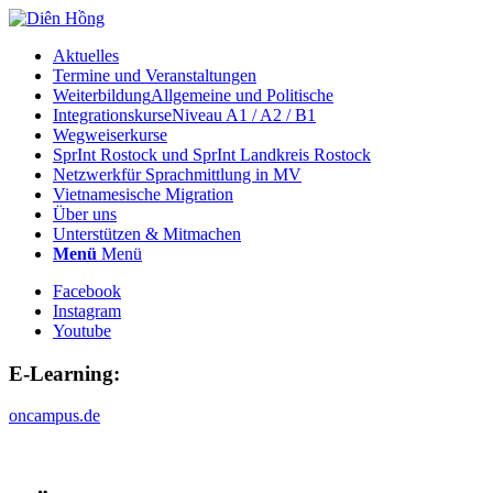
Aktuelles
Termine und Veranstaltungen
Weiterbildung
Allgemeine und Politische
Integrationskurse
Niveau A1 / A2 / B1
Wegweiserkurse
SprInt Rostock und SprInt Landkreis Rostock
Netzwerk
für Sprachmittlung in MV
Vietnamesische Migration
Über uns
Unterstützen & Mitmachen
Menü
Menü
Facebook
Instagram
Youtube
E-Learning:
oncampus.de