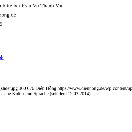
ch bitte bei Frau Vu Thanh Van.
nhong.de
5
ok
lider.jpg
300
676
Diên Hồng
https://www.dienhong.de/wp-content/u
ische Kultur und Sprache (seit dem 15.03.2014)