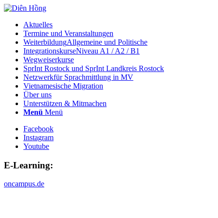
Aktuelles
Termine und Veranstaltungen
Weiterbildung
Allgemeine und Politische
Integrationskurse
Niveau A1 / A2 / B1
Wegweiserkurse
SprInt Rostock und SprInt Landkreis Rostock
Netzwerk
für Sprachmittlung in MV
Vietnamesische Migration
Über uns
Unterstützen & Mitmachen
Menü
Menü
Facebook
Instagram
Youtube
E-Learning:
oncampus.de