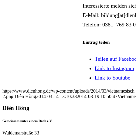
Interessierte melden si
E-Mail: bildung[at]die
Telefon: 0381 769 83 0
Eintrag teilen
Teilen auf Facebo
Link to Instagram
Link to Youtube
https://www.dienhong.de/wp-content/uploads/2014/03/vietnamesisch_s
2.png
Diên Hồng
2014-03-14 13:10:33
2014-03-19 10:50:47
Vietnames
Diên Hông
Gemeinsam unter einem Dach e.V.
Waldemarstraße 33