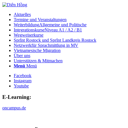
Aktuelles
Termine und Veranstaltungen
Weiterbildung
Allgemeine und Politische
Integrationskurse
Niveau A1 / A2 / B1
Wegweiserkurse
SprInt Rostock und SprInt Landkreis Rostock
Netzwerk
für Sprachmittlung in MV
Vietnamesische Migration
Über uns
Unterstützen & Mitmachen
Menü
Menü
Facebook
Instagram
Youtube
E-Learning:
oncampus.de