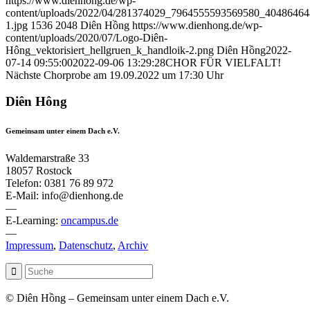
https://www.dienhong.de/wp-
content/uploads/2022/04/281374029_7964555593569580_4048646
1.jpg
1536
2048
Diên Hồng
https://www.dienhong.de/wp-
content/uploads/2020/07/Logo-Diên-
Hông_vektorisiert_hellgruen_k_handloik-2.png
Diên Hồng
2022-
07-14 09:55:00
2022-09-06 13:29:28
CHOR FÜR VIELFALT!
Nächste Chorprobe am 19.09.2022 um 17:30 Uhr
Diên Hông
Gemeinsam unter einem Dach e.V.
Waldemarstraße 33
18057 Rostock
Telefon: 0381 76 89 972
E-Mail: info@dienhong.de
—
E-Learning:
oncampus.de
—
Impressum
,
Datenschutz
,
Archiv
© Diên Hồng – Gemeinsam unter einem Dach e.V.