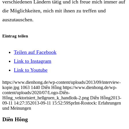
verschiedenen Ländern tätig und ich freue mich immer auf
die Möglichkeiten, mich mit ihnen zu treffen und
auszutauschen.
Eintrag teilen
Teilen auf Facebook
Link to Instagram
Link to Youtube
https://www.dienhong.de/wp-content/uploads/2013/09/interview-
kopie.jpg
1063
1440
Diên Hồng
https://www.dienhong.de/wp-
content/uploads/2020/07/Logo-Diên-
Hông_vektorisiert_hellgruen_k_handloik-2.png
Diên Hồng
2013-
09-11 14:27:35
2013-09-11 15:52:59
SprInt-Rostock: Erfahrungen
und Meinungen
Diên Hông