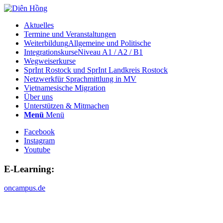
Aktuelles
Termine und Veranstaltungen
Weiterbildung
Allgemeine und Politische
Integrationskurse
Niveau A1 / A2 / B1
Wegweiserkurse
SprInt Rostock und SprInt Landkreis Rostock
Netzwerk
für Sprachmittlung in MV
Vietnamesische Migration
Über uns
Unterstützen & Mitmachen
Menü
Menü
Facebook
Instagram
Youtube
E-Learning:
oncampus.de