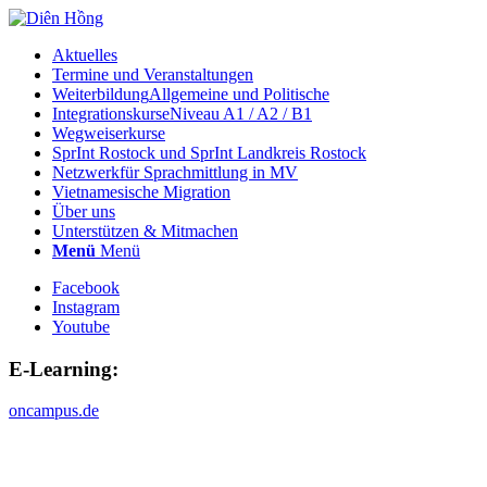
Aktuelles
Termine und Veranstaltungen
Weiterbildung
Allgemeine und Politische
Integrationskurse
Niveau A1 / A2 / B1
Wegweiserkurse
SprInt Rostock und SprInt Landkreis Rostock
Netzwerk
für Sprachmittlung in MV
Vietnamesische Migration
Über uns
Unterstützen & Mitmachen
Menü
Menü
Facebook
Instagram
Youtube
E-Learning:
oncampus.de