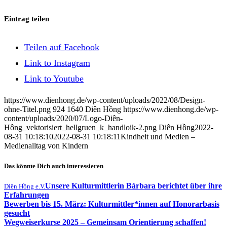
Eintrag teilen
Teilen auf Facebook
Link to Instagram
Link to Youtube
https://www.dienhong.de/wp-content/uploads/2022/08/Design-
ohne-Titel.png
924
1640
Diên Hồng
https://www.dienhong.de/wp-
content/uploads/2020/07/Logo-Diên-
Hông_vektorisiert_hellgruen_k_handloik-2.png
Diên Hồng
2022-
08-31 10:18:10
2022-08-31 10:18:11
Kindheit und Medien –
Medienalltag von Kindern
Das könnte Dich auch interessieren
Unsere Kulturmittlerin Bárbara berichtet über ihre
Diên Hồng e.V.
Erfahrungen
Bewerben bis 15. März: Kulturmittler*innen auf Honorarbasis
gesucht
Wegweiserkurse 2025 – Gemeinsam Orientierung schaffen!