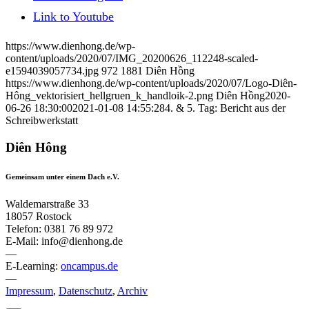
Link to Youtube
https://www.dienhong.de/wp-
content/uploads/2020/07/IMG_20200626_112248-scaled-
e1594039057734.jpg
972
1881
Diên Hồng
https://www.dienhong.de/wp-content/uploads/2020/07/Logo-Diên-
Hông_vektorisiert_hellgruen_k_handloik-2.png
Diên Hồng
2020-
06-26 18:30:00
2021-01-08 14:55:28
4. & 5. Tag: Bericht aus der
Schreibwerkstatt
Diên Hông
Gemeinsam unter einem Dach e.V.
Waldemarstraße 33
18057 Rostock
Telefon: 0381 76 89 972
E-Mail: info@dienhong.de
—
E-Learning:
oncampus.de
—
Impressum
,
Datenschutz
,
Archiv