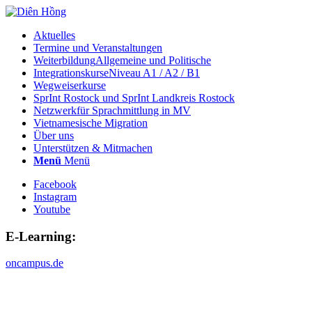
Aktuelles
Termine und Veranstaltungen
Weiterbildung
Allgemeine und Politische
Integrationskurse
Niveau A1 / A2 / B1
Wegweiserkurse
SprInt Rostock und SprInt Landkreis Rostock
Netzwerk
für Sprachmittlung in MV
Vietnamesische Migration
Über uns
Unterstützen & Mitmachen
Menü
Menü
Facebook
Instagram
Youtube
E-Learning:
oncampus.de