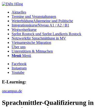
Aktuelles
Termine und Veranstaltungen
Weiterbildung
Allgemeine und Politische
Integrationskurse
Niveau A1 / A2 / B1
Wegweiserkurse
SprInt Rostock und SprInt Landkreis Rostock
Netzwerk
für Sprachmittlung in MV
Vietnamesische Migration
Über uns
Unterstützen & Mitmachen
Menü
Menü
Facebook
Instagram
Youtube
E-Learning:
oncampus.de
Sprachmittler-Qualifizierung in