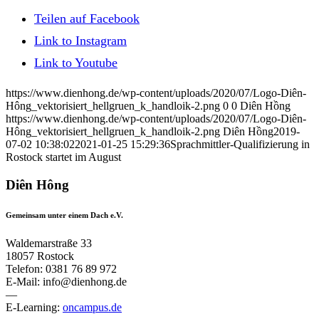
Teilen auf Facebook
Link to Instagram
Link to Youtube
https://www.dienhong.de/wp-content/uploads/2020/07/Logo-Diên-
Hông_vektorisiert_hellgruen_k_handloik-2.png
0
0
Diên Hồng
https://www.dienhong.de/wp-content/uploads/2020/07/Logo-Diên-
Hông_vektorisiert_hellgruen_k_handloik-2.png
Diên Hồng
2019-
07-02 10:38:02
2021-01-25 15:29:36
Sprachmittler-Qualifizierung in
Rostock startet im August
Diên Hông
Gemeinsam unter einem Dach e.V.
Waldemarstraße 33
18057 Rostock
Telefon: 0381 76 89 972
E-Mail: info@dienhong.de
—
E-Learning:
oncampus.de