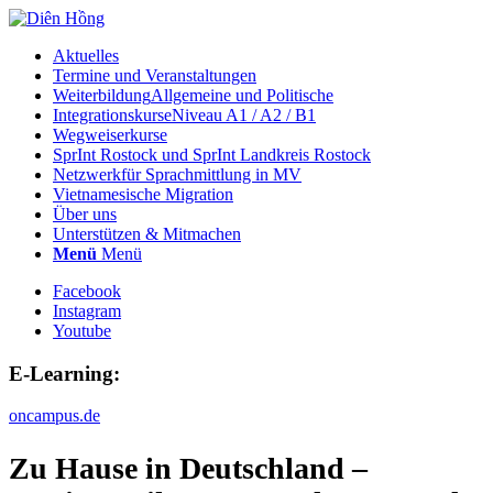
Aktuelles
Termine und Veranstaltungen
Weiterbildung
Allgemeine und Politische
Integrationskurse
Niveau A1 / A2 / B1
Wegweiserkurse
SprInt Rostock und SprInt Landkreis Rostock
Netzwerk
für Sprachmittlung in MV
Vietnamesische Migration
Über uns
Unterstützen & Mitmachen
Menü
Menü
Facebook
Instagram
Youtube
E-Learning:
oncampus.de
Zu Hause in Deutschland –