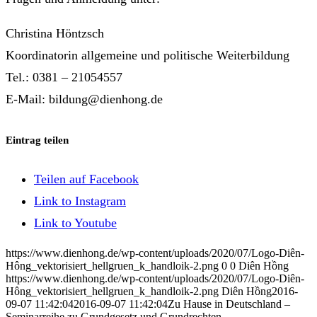
Christina Höntzsch
Koordinatorin allgemeine und politische Weiterbildung
Tel.: 0381 – 21054557
E-Mail: bildung@dienhong.de
Eintrag teilen
Teilen auf Facebook
Link to Instagram
Link to Youtube
https://www.dienhong.de/wp-content/uploads/2020/07/Logo-Diên-
Hông_vektorisiert_hellgruen_k_handloik-2.png
0
0
Diên Hồng
https://www.dienhong.de/wp-content/uploads/2020/07/Logo-Diên-
Hông_vektorisiert_hellgruen_k_handloik-2.png
Diên Hồng
2016-
09-07 11:42:04
2016-09-07 11:42:04
Zu Hause in Deutschland –
Seminarreihe zu Grundgesetz und Grundrechten