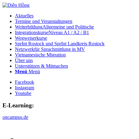
Aktuelles
Termine und Veranstaltungen
Weiterbildung
Allgemeine und Politische
Integrationskurse
Niveau A1 / A2 / B1
Wegweiserkurse
SprInt Rostock und SprInt Landkreis Rostock
Netzwerk
für Sprachmittlung in MV
Vietnamesische Migration
Über uns
Unterstützen & Mitmachen
Menü
Menü
Facebook
Instagram
Youtube
E-Learning:
oncampus.de