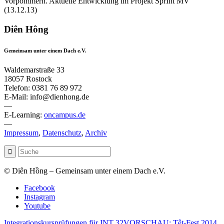
Vorpommern. Aktuelle Entwicklung im Projekt SprInt MV“
(13.12.13)
Diên Hông
Gemeinsam unter einem Dach e.V.
Waldemarstraße 33
18057 Rostock
Telefon: 0381 76 89 972
E-Mail: info@dienhong.de
—
E-Learning:
oncampus.de
—
Impressum
,
Datenschutz
,
Archiv
© Diên Hồng – Gemeinsam unter einem Dach e.V.
Facebook
Instagram
Youtube
Integrationskursprüfungen für INT 32
VORSCHAU: Têt-Fest 2014