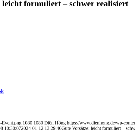
leicht formuliert – schwer realisiert
ok
i-Event.png
1080
1080
Diên Hồng
https://www.dienhong.de/wp-conte
8 10:30:07
2024-01-12 13:29:46
Gute Vorsätze: leicht formuliert – schwe