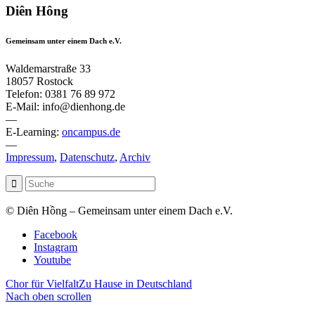
Diên Hông
Gemeinsam unter einem Dach e.V.
Waldemarstraße 33
18057 Rostock
Telefon: 0381 76 89 972
E-Mail: info@dienhong.de
—
E-Learning:
oncampus.de
—
Impressum
,
Datenschutz
,
Archiv
© Diên Hồng – Gemeinsam unter einem Dach e.V.
Facebook
Instagram
Youtube
Chor für Vielfalt
Zu Hause in Deutschland
Nach oben scrollen