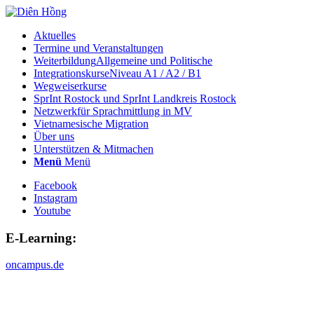
Aktuelles
Termine und Veranstaltungen
Weiterbildung
Allgemeine und Politische
Integrationskurse
Niveau A1 / A2 / B1
Wegweiserkurse
SprInt Rostock und SprInt Landkreis Rostock
Netzwerk
für Sprachmittlung in MV
Vietnamesische Migration
Über uns
Unterstützen & Mitmachen
Menü
Menü
Facebook
Instagram
Youtube
E-Learning:
oncampus.de