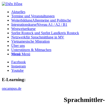
Aktuelles
Termine und Veranstaltungen
Weiterbildung
Allgemeine und Politische
Integrationskurse
Niveau A1 / A2 / B1
Wegweiserkurse
SprInt Rostock und SprInt Landkreis Rostock
Netzwerk
für Sprachmittlung in MV
Vietnamesische Migration
Über uns
Unterstützen & Mitmachen
Menü
Menü
Facebook
Instagram
Youtube
E-Learning:
oncampus.de
Sprachmittler-