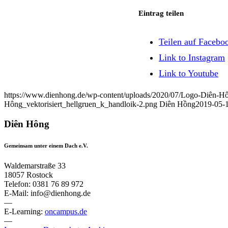
Eintrag teilen
Teilen auf Facebo
Link to Instagram
Link to Youtube
https://www.dienhong.de/wp-content/uploads/2020/07/Logo-Diên-Hô
Hông_vektorisiert_hellgruen_k_handloik-2.png
Diên Hồng
2019-05-1
Diên Hông
Gemeinsam unter einem Dach e.V.
Waldemarstraße 33
18057 Rostock
Telefon: 0381 76 89 972
E-Mail: info@dienhong.de
—
E-Learning:
oncampus.de
—