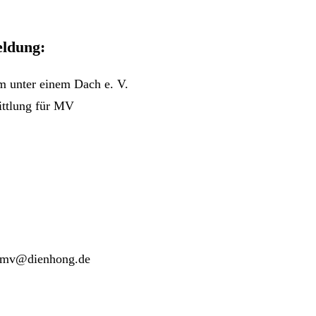
ldung:
 unter einem Dach e. V.
ittlung für MV
g-mv@dienhong.de