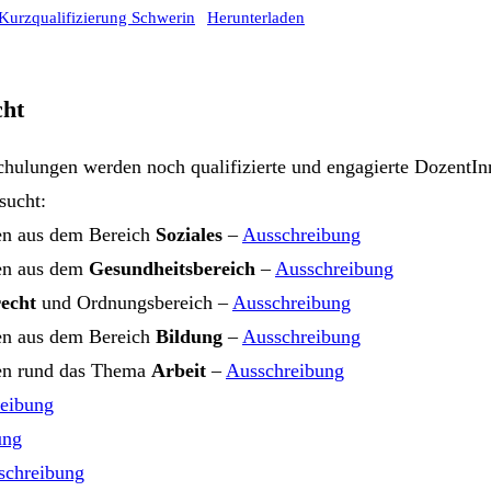
 Kurzqualifizierung Schwerin
Herunterladen
cht
chulungen werden noch qualifizierte und engagierte DozentI
sucht:
en aus dem Bereich
Soziales
–
Ausschreibung
nen aus dem
Gesundheitsbereich
–
Ausschreibung
recht
und Ordnungsbereich –
Ausschreibung
en aus dem Bereich
Bildung
–
Ausschreibung
nen rund das Thema
Arbeit
–
Ausschreibung
eibung
ung
schreibung