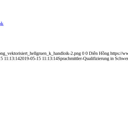
ok
ng_vektorisiert_hellgruen_k_handloik-2.png
0
0
Diên Hồng
https://
5 11:13:14
2019-05-15 11:13:14
Sprachmittler-Qualifizierung in Schwer