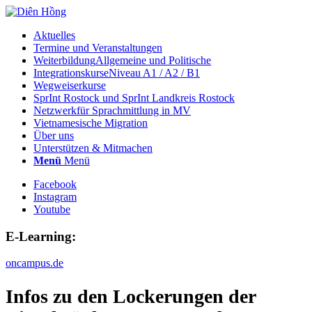
Aktuelles
Termine und Veranstaltungen
Weiterbildung
Allgemeine und Politische
Integrationskurse
Niveau A1 / A2 / B1
Wegweiserkurse
SprInt Rostock und SprInt Landkreis Rostock
Netzwerk
für Sprachmittlung in MV
Vietnamesische Migration
Über uns
Unterstützen & Mitmachen
Menü
Menü
Facebook
Instagram
Youtube
E-Learning:
oncampus.de
Infos zu den Lockerungen der