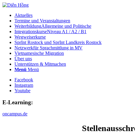
Aktuelles
Termine und Veranstaltungen
Weiterbildung
Allgemeine und Politische
Integrationskurse
Niveau A1 / A2 / B1
Wegweiserkurse
SprInt Rostock und SprInt Landkreis Rostock
Netzwerk
für Sprachmittlung in MV
Vietnamesische Migration
Über uns
Unterstützen & Mitmachen
Menü
Menü
Facebook
Instagram
Youtube
E-Learning:
oncampus.de
Stellenaussch