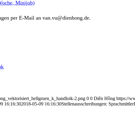
Woche, Minijob)
ngen per E-Mail an van.vu@dienhong.de.
ok
ng_vektorisiert_hellgruen_k_handloik-2.png
0
0
Diên Hồng
https://
9 16:16:30
2018-05-09 16:16:30
Stellenausschreibungen: Sprachmittler