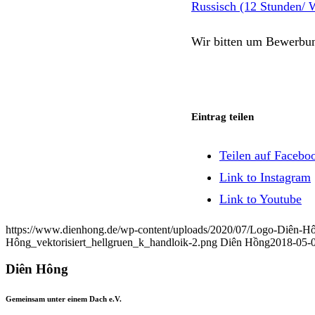
Russisch (12 Stunden/ 
Wir bitten um Bewerbu
Eintrag teilen
Teilen auf Facebo
Link to Instagram
Link to Youtube
https://www.dienhong.de/wp-content/uploads/2020/07/Logo-Diên-Hô
Hông_vektorisiert_hellgruen_k_handloik-2.png
Diên Hồng
2018-05-0
Diên Hông
Gemeinsam unter einem Dach e.V.