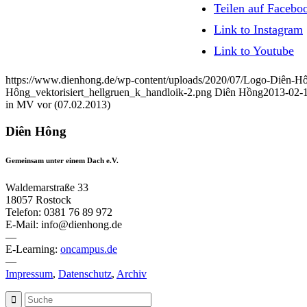
Teilen auf Facebo
Link to Instagram
Link to Youtube
https://www.dienhong.de/wp-content/uploads/2020/07/Logo-Diên-Hô
Hông_vektorisiert_hellgruen_k_handloik-2.png
Diên Hồng
2013-02-1
in MV vor (07.02.2013)
Diên Hông
Gemeinsam unter einem Dach e.V.
Waldemarstraße 33
18057 Rostock
Telefon: 0381 76 89 972
E-Mail: info@dienhong.de
—
E-Learning:
oncampus.de
—
Impressum
,
Datenschutz
,
Archiv