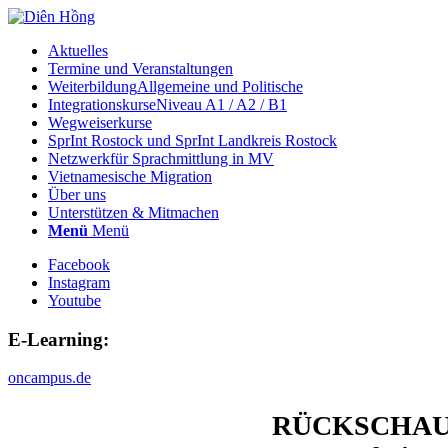
Aktuelles
Termine und Veranstaltungen
Weiterbildung
Allgemeine und Politische
Integrationskurse
Niveau A1 / A2 / B1
Wegweiserkurse
SprInt Rostock und SprInt Landkreis Rostock
Netzwerk
für Sprachmittlung in MV
Vietnamesische Migration
Über uns
Unterstützen & Mitmachen
Menü
Menü
Facebook
Instagram
Youtube
E-Learning:
oncampus.de
RÜCKSCHAU: Pr