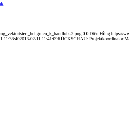
ok
ng_vektorisiert_hellgruen_k_handloik-2.png
0
0
Diên Hồng
https://
1 11:38:40
2013-02-11 11:41:09
RÜCKSCHAU: Projektkoordinator Martin