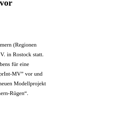
 vor
mmern (Regionen
. in Rostock statt.
bens für eine
SprInt-MV” vor und
 neuen Modellprojekt
mern-Rügen“.