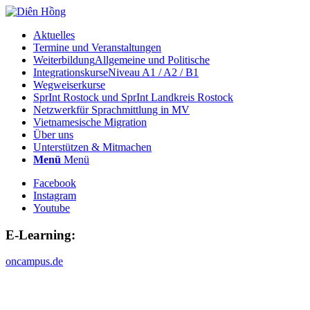
Aktuelles
Termine und Veranstaltungen
Weiterbildung
Allgemeine und Politische
Integrationskurse
Niveau A1 / A2 / B1
Wegweiserkurse
SprInt Rostock und SprInt Landkreis Rostock
Netzwerk
für Sprachmittlung in MV
Vietnamesische Migration
Über uns
Unterstützen & Mitmachen
Menü
Menü
Facebook
Instagram
Youtube
E-Learning:
oncampus.de