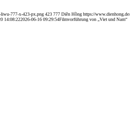
-liwu-777-x-423-px.png
423
777
Diên Hồng
https://www.dienhong.de
0 14:08:22
2026-06-16 09:29:54
Filmvorführung von „Viet und Nam“