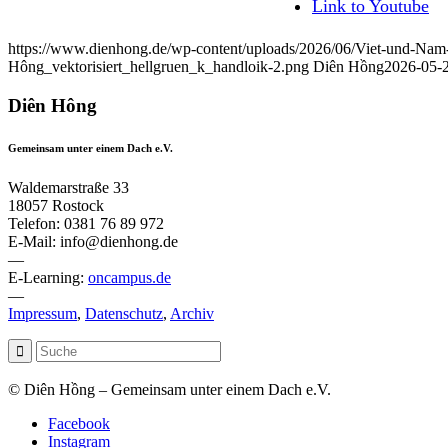
Link to Youtube
https://www.dienhong.de/wp-content/uploads/2026/06/Viet-und-Nam
Hông_vektorisiert_hellgruen_k_handloik-2.png
Diên Hồng
2026-05-2
Diên Hông
Gemeinsam unter einem Dach e.V.
Waldemarstraße 33
18057 Rostock
Telefon: 0381 76 89 972
E-Mail: info@dienhong.de
—
E-Learning:
oncampus.de
—
Impressum
,
Datenschutz
,
Archiv
© Diên Hồng – Gemeinsam unter einem Dach e.V.
Facebook
Instagram