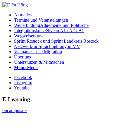
Aktuelles
Termine und Veranstaltungen
Weiterbildung
Allgemeine und Politische
Integrationskurse
Niveau A1 / A2 / B1
Wegweiserkurse
SprInt Rostock und SprInt Landkreis Rostock
Netzwerk
für Sprachmittlung in MV
Vietnamesische Migration
Über uns
Unterstützen & Mitmachen
Menü
Menü
Facebook
Instagram
Youtube
E-Learning:
oncampus.de