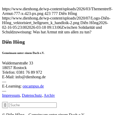
https://www.dienhong.de/wp-content/uploads/2026/03/Thementreff-
Armut-777-x-423-px.png
423
777
Diên Hồng
https://www.dienhong.de/wp-content/uploads/2020/07/Logo-Diên-
Hông_vektorisiert_hellgruen_k_handloik-2.png
Diên Hồng
2026-
02-16 05:23:00
2026-03-18 09:13:06
Zwischen Solidarität und
Schuldzuweisung: Was hat Armut mit uns allen zu tun?
Diên Hông
Gemeinsam unter einem Dach e.V.
Waldemarstraße 33
18057 Rostock
Telefon: 0381 76 89 972
E-Mail: info@dienhong.de
—
E-Learning:
oncampus.de
—
Impressum
,
Datenschutz
,
Archiv
© Diên Hồng – Gemeinsam unter einem Dach e.V.