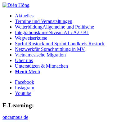
Aktuelles
Termine und Veranstaltungen
Weiterbildung
Allgemeine und Politische
Integrationskurse
Niveau A1 / A2 / B1
Wegweiserkurse
SprInt Rostock und SprInt Landkreis Rostock
Netzwerk
für Sprachmittlung in MV
Vietnamesische Migration
Über uns
Unterstützen & Mitmachen
Menü
Menü
Facebook
Instagram
Youtube
E-Learning:
oncampus.de