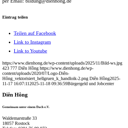
per Email: bildung@dienhong.de
Eintrag teilen
Teilen auf Facebook
Link to Instagram
Link to Youtube
https://www.dienhong.de/wp-content/uploads/2025/11/Bild-ws.jpg
423
777
Diên Hồng
https://www.dienhong.de/wp-
content/uploads/2020/07/Logo-Diên-
Hông_vektorisiert_hellgruen_k_handloik-2.png
Diên Hồng
2025-
11-17 16:07:11
2025-11-18 09:36:59
Bürgergeld und Jobcenter
Diên Hông
Gemeinsam unter einem Dach e.V.
Waldemarstraße 33
18057 Rostock