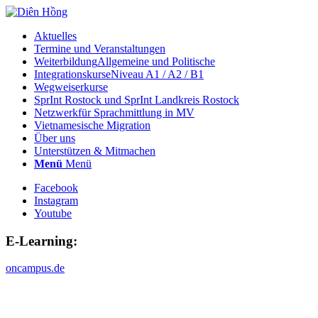
Aktuelles
Termine und Veranstaltungen
Weiterbildung
Allgemeine und Politische
Integrationskurse
Niveau A1 / A2 / B1
Wegweiserkurse
SprInt Rostock und SprInt Landkreis Rostock
Netzwerk
für Sprachmittlung in MV
Vietnamesische Migration
Über uns
Unterstützen & Mitmachen
Menü
Menü
Facebook
Instagram
Youtube
E-Learning:
oncampus.de