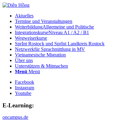
Aktuelles
Termine und Veranstaltungen
Weiterbildung
Allgemeine und Politische
Integrationskurse
Niveau A1 / A2 / B1
Wegweiserkurse
SprInt Rostock und SprInt Landkreis Rostock
Netzwerk
für Sprachmittlung in MV
Vietnamesische Migration
Über uns
Unterstützen & Mitmachen
Menü
Menü
Facebook
Instagram
Youtube
E-Learning:
oncampus.de