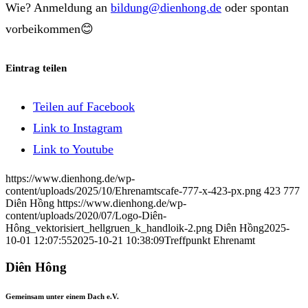
Wie? Anmeldung an
bildung@dienhong.de
oder spontan
vorbeikommen😊
Eintrag teilen
Teilen auf Facebook
Link to Instagram
Link to Youtube
https://www.dienhong.de/wp-
content/uploads/2025/10/Ehrenamtscafe-777-x-423-px.png
423
777
Diên Hồng
https://www.dienhong.de/wp-
content/uploads/2020/07/Logo-Diên-
Hông_vektorisiert_hellgruen_k_handloik-2.png
Diên Hồng
2025-
10-01 12:07:55
2025-10-21 10:38:09
Treffpunkt Ehrenamt
Diên Hông
Gemeinsam unter einem Dach e.V.