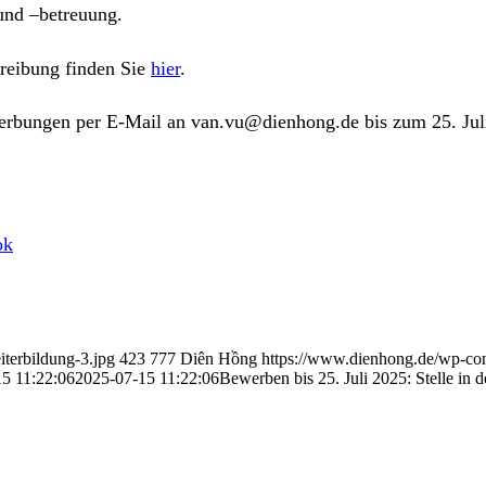
und –betreuung.
hreibung finden Sie
hier
.
erbungen per E-Mail an van.vu@dienhong.de bis zum 25. Jul
ok
terbildung-3.jpg
423
777
Diên Hồng
https://www.dienhong.de/wp-co
5 11:22:06
2025-07-15 11:22:06
Bewerben bis 25. Juli 2025: Stelle in 