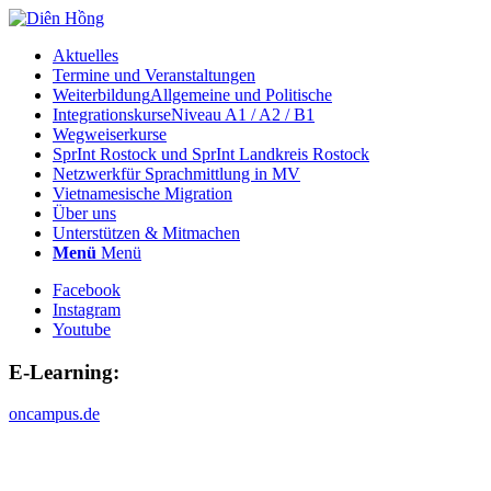
Aktuelles
Termine und Veranstaltungen
Weiterbildung
Allgemeine und Politische
Integrationskurse
Niveau A1 / A2 / B1
Wegweiserkurse
SprInt Rostock und SprInt Landkreis Rostock
Netzwerk
für Sprachmittlung in MV
Vietnamesische Migration
Über uns
Unterstützen & Mitmachen
Menü
Menü
Facebook
Instagram
Youtube
E-Learning:
oncampus.de