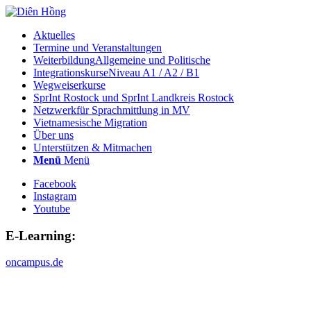
Aktuelles
Termine und Veranstaltungen
Weiterbildung
Allgemeine und Politische
Integrationskurse
Niveau A1 / A2 / B1
Wegweiserkurse
SprInt Rostock und SprInt Landkreis Rostock
Netzwerk
für Sprachmittlung in MV
Vietnamesische Migration
Über uns
Unterstützen & Mitmachen
Menü
Menü
Facebook
Instagram
Youtube
E-Learning:
oncampus.de