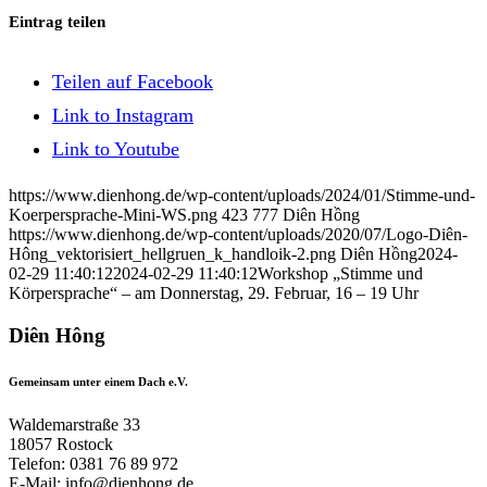
Eintrag teilen
Teilen auf Facebook
Link to Instagram
Link to Youtube
https://www.dienhong.de/wp-content/uploads/2024/01/Stimme-und-
Koerpersprache-Mini-WS.png
423
777
Diên Hồng
https://www.dienhong.de/wp-content/uploads/2020/07/Logo-Diên-
Hông_vektorisiert_hellgruen_k_handloik-2.png
Diên Hồng
2024-
02-29 11:40:12
2024-02-29 11:40:12
Workshop „Stimme und
Körpersprache“ – am Donnerstag, 29. Februar, 16 – 19 Uhr
Diên Hông
Gemeinsam unter einem Dach e.V.
Waldemarstraße 33
18057 Rostock
Telefon: 0381 76 89 972
E-Mail: info@dienhong.de