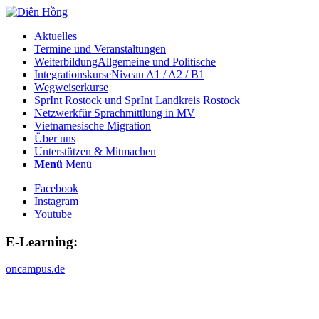
Aktuelles
Termine und Veranstaltungen
Weiterbildung
Allgemeine und Politische
Integrationskurse
Niveau A1 / A2 / B1
Wegweiserkurse
SprInt Rostock und SprInt Landkreis Rostock
Netzwerk
für Sprachmittlung in MV
Vietnamesische Migration
Über uns
Unterstützen & Mitmachen
Menü
Menü
Facebook
Instagram
Youtube
E-Learning:
oncampus.de