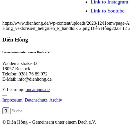
Link to Instagram
Link to Youtube
https://www.dienhong.de/wp-content/uploads/2023/12/Homwpage-Al
Hông_vektorisiert_hellgruen_k_handloik-2.png
Diên Hồng
2023-12-2
Diên Hông
Gemeinsam unter einem Dach e.V.
Waldemarstraße 33
18057 Rostock
Telefon: 0381 76 89 972
E-Mail: info@dienhong.de
—
E-Learning:
oncampus.de
—
Impressum
,
Datenschutz
,
Archiv
© Diên Hồng – Gemeinsam unter einem Dach e.V.