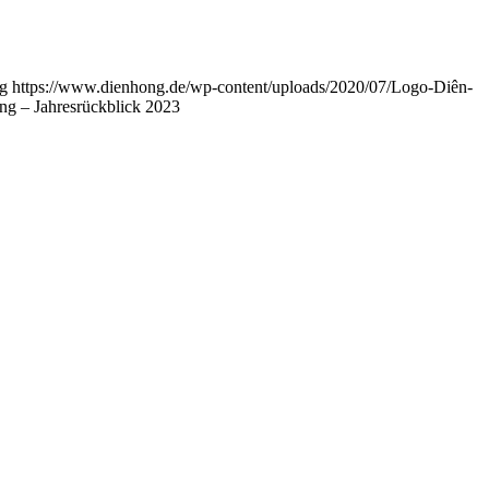
g
https://www.dienhong.de/wp-content/uploads/2020/07/Logo-Diên-
ung – Jahresrückblick 2023