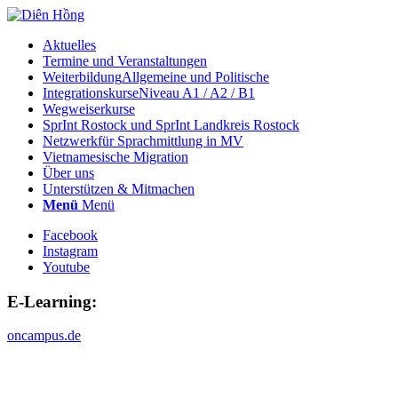
Aktuelles
Termine und Veranstaltungen
Weiterbildung
Allgemeine und Politische
Integrationskurse
Niveau A1 / A2 / B1
Wegweiserkurse
SprInt Rostock und SprInt Landkreis Rostock
Netzwerk
für Sprachmittlung in MV
Vietnamesische Migration
Über uns
Unterstützen & Mitmachen
Menü
Menü
Facebook
Instagram
Youtube
E-Learning:
oncampus.de