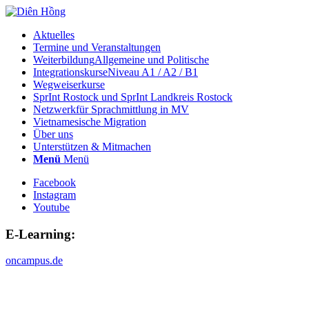
Aktuelles
Termine und Veranstaltungen
Weiterbildung
Allgemeine und Politische
Integrationskurse
Niveau A1 / A2 / B1
Wegweiserkurse
SprInt Rostock und SprInt Landkreis Rostock
Netzwerk
für Sprachmittlung in MV
Vietnamesische Migration
Über uns
Unterstützen & Mitmachen
Menü
Menü
Facebook
Instagram
Youtube
E-Learning:
oncampus.de