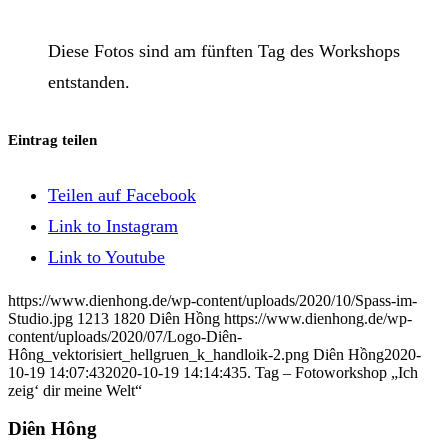
Diese Fotos sind am fünften Tag des Workshops
entstanden.
Eintrag teilen
Teilen auf Facebook
Link to Instagram
Link to Youtube
https://www.dienhong.de/wp-content/uploads/2020/10/Spass-im-
Studio.jpg
1213
1820
Diên Hồng
https://www.dienhong.de/wp-
content/uploads/2020/07/Logo-Diên-
Hông_vektorisiert_hellgruen_k_handloik-2.png
Diên Hồng
2020-
10-19 14:07:43
2020-10-19 14:14:43
5. Tag – Fotoworkshop „Ich
zeig‘ dir meine Welt“
Diên Hông