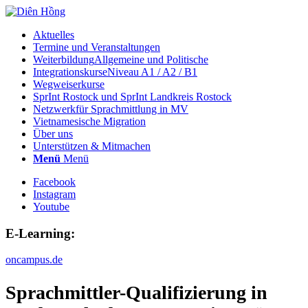
Aktuelles
Termine und Veranstaltungen
Weiterbildung
Allgemeine und Politische
Integrationskurse
Niveau A1 / A2 / B1
Wegweiserkurse
SprInt Rostock und SprInt Landkreis Rostock
Netzwerk
für Sprachmittlung in MV
Vietnamesische Migration
Über uns
Unterstützen & Mitmachen
Menü
Menü
Facebook
Instagram
Youtube
E-Learning:
oncampus.de
Sprachmittler-Qualifizierung in