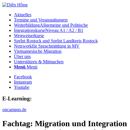
Aktuelles
Termine und Veranstaltungen
Weiterbildung
Allgemeine und Politische
Integrationskurse
Niveau A1 / A2 / B1
Wegweiserkurse
SprInt Rostock und SprInt Landkreis Rostock
Netzwerk
für Sprachmittlung in MV
Vietnamesische Migration
Über uns
Unterstützen & Mitmachen
Menü
Menü
Facebook
Instagram
Youtube
E-Learning:
oncampus.de
Fachtag: Migration und Integration