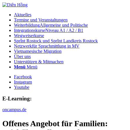
Aktuelles
Termine und Veranstaltungen
Weiterbildung
Allgemeine und Politische
Integrationskurse
Niveau A1 / A2 / B1
Wegweiserkurse
SprInt Rostock und SprInt Landkreis Rostock
Netzwerk
für Sprachmittlung in MV
Vietnamesische Migration
Über uns
Unterstützen & Mitmachen
Menü
Menü
Facebook
Instagram
Youtube
E-Learning:
oncampus.de
Offenes Angebot für Familien: