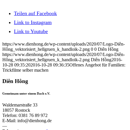
Teilen auf Facebook
Link to Instagram
Link to Youtube
https://www.dienhong.de/wp-content/uploads/2020/07/Logo-Diên-
Hông_vektorisiert_hellgruen_k_handloik-2.png
0
0
Diên Hồng
https://www.dienhong.de/wp-content/uploads/2020/07/Logo-Diên-
Hông_vektorisiert_hellgruen_k_handloik-2.png
Diên Hồng
2016-
10-28 09:35:20
2016-10-28 09:36:35
Offenes Angebot für Familien:
Trickfilme selber machen
Diên Hông
Gemeinsam unter einem Dach e.V.
Waldemarstraße 33
18057 Rostock
Telefon: 0381 76 89 972
E-Mail: info@dienhong.de
—