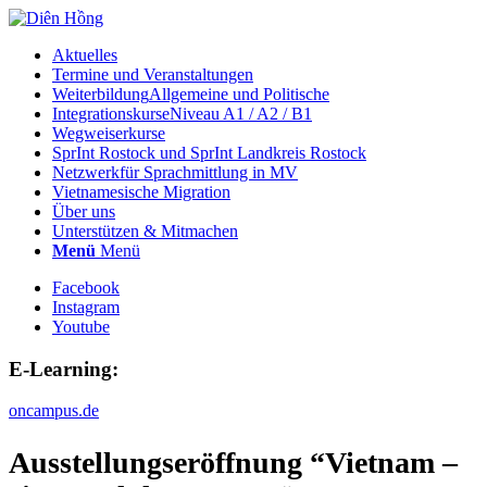
Aktuelles
Termine und Veranstaltungen
Weiterbildung
Allgemeine und Politische
Integrationskurse
Niveau A1 / A2 / B1
Wegweiserkurse
SprInt Rostock und SprInt Landkreis Rostock
Netzwerk
für Sprachmittlung in MV
Vietnamesische Migration
Über uns
Unterstützen & Mitmachen
Menü
Menü
Facebook
Instagram
Youtube
E-Learning:
oncampus.de
Ausstellungseröffnung “Vietnam –