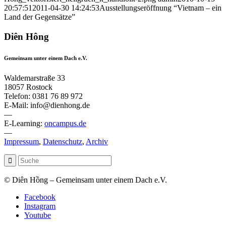
20:57:51
2011-04-30 14:24:53
Ausstellungseröffnung “Vietnam – ein
Land der Gegensätze”
Diên Hông
Gemeinsam unter einem Dach e.V.
Waldemarstraße 33
18057 Rostock
Telefon: 0381 76 89 972
E-Mail: info@dienhong.de
—
E-Learning:
oncampus.de
—
Impressum
,
Datenschutz
,
Archiv
© Diên Hồng – Gemeinsam unter einem Dach e.V.
Facebook
Instagram
Youtube