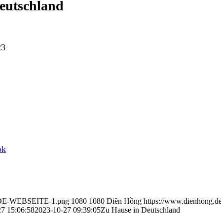
eutschland
23
ok
in-DE-WEBSEITE-1.png
1080
1080
Diên Hồng
https://www.dienhong.d
7 15:06:58
2023-10-27 09:39:05
Zu Hause in Deutschland