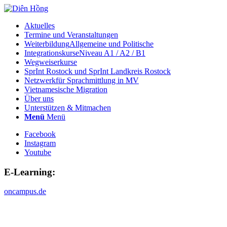
Aktuelles
Termine und Veranstaltungen
Weiterbildung
Allgemeine und Politische
Integrationskurse
Niveau A1 / A2 / B1
Wegweiserkurse
SprInt Rostock und SprInt Landkreis Rostock
Netzwerk
für Sprachmittlung in MV
Vietnamesische Migration
Über uns
Unterstützen & Mitmachen
Menü
Menü
Facebook
Instagram
Youtube
E-Learning:
oncampus.de