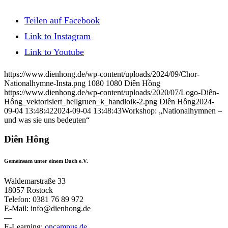
Teilen auf Facebook
Link to Instagram
Link to Youtube
https://www.dienhong.de/wp-content/uploads/2024/09/Chor-
Nationalhymne-Insta.png
1080
1080
Diên Hồng
https://www.dienhong.de/wp-content/uploads/2020/07/Logo-Diên-
Hông_vektorisiert_hellgruen_k_handloik-2.png
Diên Hồng
2024-
09-04 13:48:42
2024-09-04 13:48:43
Workshop: „Nationalhymnen –
und was sie uns bedeuten“
Diên Hông
Gemeinsam unter einem Dach e.V.
Waldemarstraße 33
18057 Rostock
Telefon: 0381 76 89 972
E-Mail: info@dienhong.de
—
E-Learning:
oncampus.de