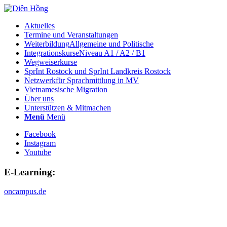
Aktuelles
Termine und Veranstaltungen
Weiterbildung
Allgemeine und Politische
Integrationskurse
Niveau A1 / A2 / B1
Wegweiserkurse
SprInt Rostock und SprInt Landkreis Rostock
Netzwerk
für Sprachmittlung in MV
Vietnamesische Migration
Über uns
Unterstützen & Mitmachen
Menü
Menü
Facebook
Instagram
Youtube
E-Learning:
oncampus.de