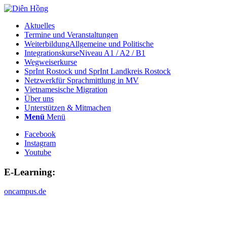
Aktuelles
Termine und Veranstaltungen
Weiterbildung
Allgemeine und Politische
Integrationskurse
Niveau A1 / A2 / B1
Wegweiserkurse
SprInt Rostock und SprInt Landkreis Rostock
Netzwerk
für Sprachmittlung in MV
Vietnamesische Migration
Über uns
Unterstützen & Mitmachen
Menü
Menü
Facebook
Instagram
Youtube
E-Learning:
oncampus.de