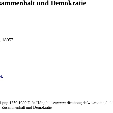
usammenhalt und Demokratie
, 18057
ok
1.png
1350
1080
Diên Hồng
https://www.dienhong.de/wp-content/upl
n, Zusammenhalt und Demokratie