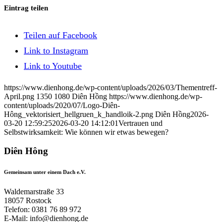
Eintrag teilen
Teilen auf Facebook
Link to Instagram
Link to Youtube
https://www.dienhong.de/wp-content/uploads/2026/03/Thementreff-
April.png
1350
1080
Diên Hồng
https://www.dienhong.de/wp-
content/uploads/2020/07/Logo-Diên-
Hông_vektorisiert_hellgruen_k_handloik-2.png
Diên Hồng
2026-
03-20 12:59:25
2026-03-20 14:12:01
Vertrauen und
Selbstwirksamkeit: Wie können wir etwas bewegen?
Diên Hông
Gemeinsam unter einem Dach e.V.
Waldemarstraße 33
18057 Rostock
Telefon: 0381 76 89 972
E-Mail: info@dienhong.de