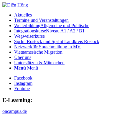
Aktuelles
Termine und Veranstaltungen
Weiterbildung
Allgemeine und Politische
Integrationskurse
Niveau A1 / A2 / B1
Wegweiserkurse
SprInt Rostock und SprInt Landkreis Rostock
Netzwerk
für Sprachmittlung in MV
Vietnamesische Migration
Über uns
Unterstützen & Mitmachen
Menü
Menü
Facebook
Instagram
Youtube
E-Learning:
oncampus.de