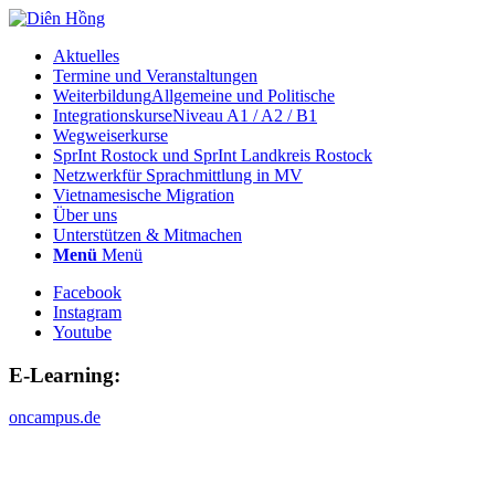
Aktuelles
Termine und Veranstaltungen
Weiterbildung
Allgemeine und Politische
Integrationskurse
Niveau A1 / A2 / B1
Wegweiserkurse
SprInt Rostock und SprInt Landkreis Rostock
Netzwerk
für Sprachmittlung in MV
Vietnamesische Migration
Über uns
Unterstützen & Mitmachen
Menü
Menü
Facebook
Instagram
Youtube
E-Learning:
oncampus.de