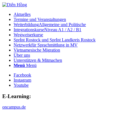
Aktuelles
Termine und Veranstaltungen
Weiterbildung
Allgemeine und Politische
Integrationskurse
Niveau A1 / A2 / B1
Wegweiserkurse
SprInt Rostock und SprInt Landkreis Rostock
Netzwerk
für Sprachmittlung in MV
Vietnamesische Migration
Über uns
Unterstützen & Mitmachen
Menü
Menü
Facebook
Instagram
Youtube
E-Learning:
oncampus.de