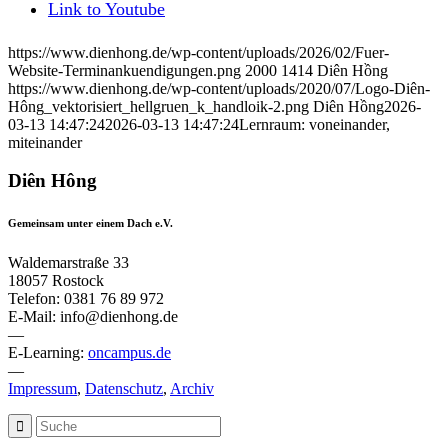
Link to Youtube
https://www.dienhong.de/wp-content/uploads/2026/02/Fuer-
Website-Terminankuendigungen.png
2000
1414
Diên Hồng
https://www.dienhong.de/wp-content/uploads/2020/07/Logo-Diên-
Hông_vektorisiert_hellgruen_k_handloik-2.png
Diên Hồng
2026-
03-13 14:47:24
2026-03-13 14:47:24
Lernraum: voneinander,
miteinander
Diên Hông
Gemeinsam unter einem Dach e.V.
Waldemarstraße 33
18057 Rostock
Telefon: 0381 76 89 972
E-Mail: info@dienhong.de
—
E-Learning:
oncampus.de
—
Impressum
,
Datenschutz
,
Archiv