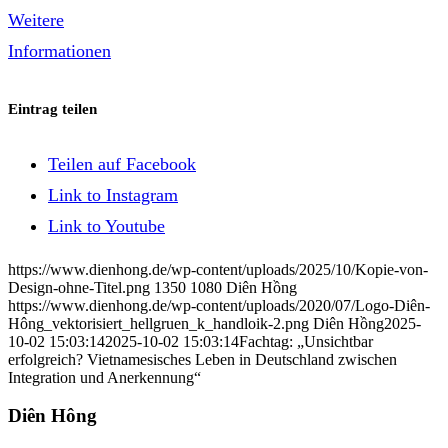
Weitere
Informationen
Eintrag teilen
Teilen auf Facebook
Link to Instagram
Link to Youtube
https://www.dienhong.de/wp-content/uploads/2025/10/Kopie-von-
Design-ohne-Titel.png
1350
1080
Diên Hồng
https://www.dienhong.de/wp-content/uploads/2020/07/Logo-Diên-
Hông_vektorisiert_hellgruen_k_handloik-2.png
Diên Hồng
2025-
10-02 15:03:14
2025-10-02 15:03:14
Fachtag: „Unsichtbar
erfolgreich? Vietnamesisches Leben in Deutschland zwischen
Integration und Anerkennung“
Diên Hông