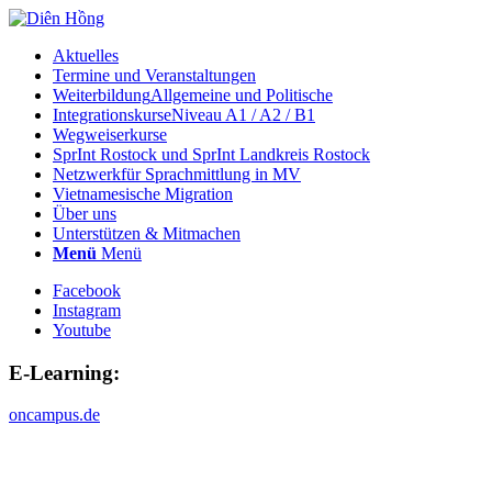
Aktuelles
Termine und Veranstaltungen
Weiterbildung
Allgemeine und Politische
Integrationskurse
Niveau A1 / A2 / B1
Wegweiserkurse
SprInt Rostock und SprInt Landkreis Rostock
Netzwerk
für Sprachmittlung in MV
Vietnamesische Migration
Über uns
Unterstützen & Mitmachen
Menü
Menü
Facebook
Instagram
Youtube
E-Learning:
oncampus.de