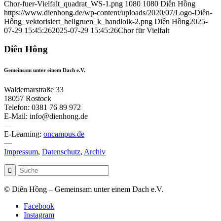
Chor-fuer-Vielfalt_quadrat_WS-1.png
1080
1080
Diên Hồng
https://www.dienhong.de/wp-content/uploads/2020/07/Logo-Diên-
Hông_vektorisiert_hellgruen_k_handloik-2.png
Diên Hồng
2025-
07-29 15:45:26
2025-07-29 15:45:26
Chor für Vielfalt
Diên Hông
Gemeinsam unter einem Dach e.V.
Waldemarstraße 33
18057 Rostock
Telefon: 0381 76 89 972
E-Mail: info@dienhong.de
—
E-Learning:
oncampus.de
—
Impressum
,
Datenschutz
,
Archiv
© Diên Hồng – Gemeinsam unter einem Dach e.V.
Facebook
Instagram