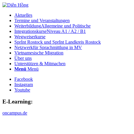
Aktuelles
Termine und Veranstaltungen
Weiterbildung
Allgemeine und Politische
Integrationskurse
Niveau A1 / A2 / B1
Wegweiserkurse
SprInt Rostock und SprInt Landkreis Rostock
Netzwerk
für Sprachmittlung in MV
Vietnamesische Migration
Über uns
Unterstützen & Mitmachen
Menü
Menü
Facebook
Instagram
Youtube
E-Learning:
oncampus.de