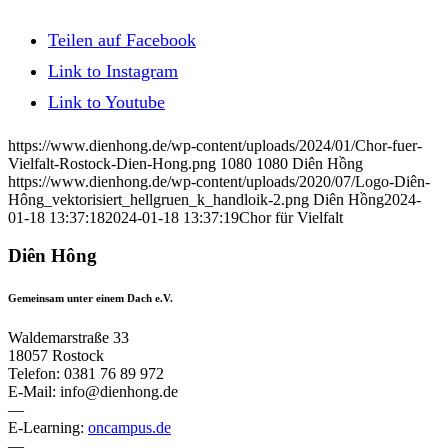
Teilen auf Facebook
Link to Instagram
Link to Youtube
https://www.dienhong.de/wp-content/uploads/2024/01/Chor-fuer-
Vielfalt-Rostock-Dien-Hong.png
1080
1080
Diên Hồng
https://www.dienhong.de/wp-content/uploads/2020/07/Logo-Diên-
Hông_vektorisiert_hellgruen_k_handloik-2.png
Diên Hồng
2024-
01-18 13:37:18
2024-01-18 13:37:19
Chor für Vielfalt
Diên Hông
Gemeinsam unter einem Dach e.V.
Waldemarstraße 33
18057 Rostock
Telefon: 0381 76 89 972
E-Mail: info@dienhong.de
—
E-Learning:
oncampus.de
—