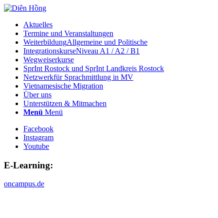
Aktuelles
Termine und Veranstaltungen
Weiterbildung
Allgemeine und Politische
Integrationskurse
Niveau A1 / A2 / B1
Wegweiserkurse
SprInt Rostock und SprInt Landkreis Rostock
Netzwerk
für Sprachmittlung in MV
Vietnamesische Migration
Über uns
Unterstützen & Mitmachen
Menü
Menü
Facebook
Instagram
Youtube
E-Learning:
oncampus.de