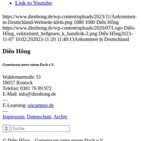
Link to Youtube
https://www.dienhong.de/wp-content/uploads/2023/11/Ankommen-
in-Deutschland-Webseite-klein.png
1080
1080
Diên Hồng
https://www.dienhong.de/wp-content/uploads/2020/07/Logo-Diên-
Hông_vektorisiert_hellgruen_k_handloik-2.png
Diên Hồng
2023-
11-07 10:02:29
2023-11-20 11:40:13
Ankommen in Deutschland
Diên Hông
Gemeinsam unter einem Dach e.V.
Waldemarstraße 33
18057 Rostock
Telefon: 0381 76 89 972
E-Mail: info@dienhong.de
—
E-Learning:
oncampus.de
—
Impressum
,
Datenschutz
,
Archiv
© Diên Hồng – Gemeinsam unter einem Dach e.V.