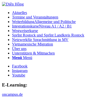
Aktuelles
Termine und Veranstaltungen
Weiterbildung
Allgemeine und Politische
Integrationskurse
Niveau A1 / A2 / B1
Wegweiserkurse
SprInt Rostock und SprInt Landkreis Rostock
Netzwerk
für Sprachmittlung in MV
Vietnamesische Migration
Über uns
Unterstützen & Mitmachen
Menü
Menü
Facebook
Instagram
Youtube
E-Learning:
oncampus.de