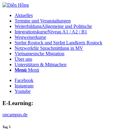
Aktuelles
Termine und Veranstaltungen
Weiterbildung
Allgemeine und Politische
Integrationskurse
Niveau A1 / A2 / B1
Wegweiserkurse
SprInt Rostock und SprInt Landkreis Rostock
Netzwerk
für Sprachmittlung in MV
Vietnamesische Migration
Über uns
Unterstützen & Mitmachen
Menü
Menü
Facebook
Instagram
Youtube
E-Learning:
oncampus.de
Tag 5